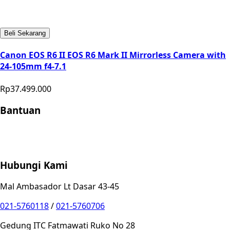
Beli Sekarang
Canon EOS R6 II EOS R6 Mark II Mirrorless Camera with
24-105mm f4-7.1
Rp37.499.000
Bantuan
Store Location
Contact
FAQ
Penukaran
Retur
Garansi
Your
Privacy Choices
Hubungi Kami
Mal Ambasador Lt Dasar 43-45
021-5760118
/
021-5760706
Gedung ITC Fatmawati Ruko No 28