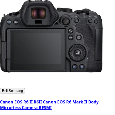
Beli Sekarang
Canon EOS R6 II R6II Canon EOS R6 Mark II Body
Mirrorless Camera RESMI