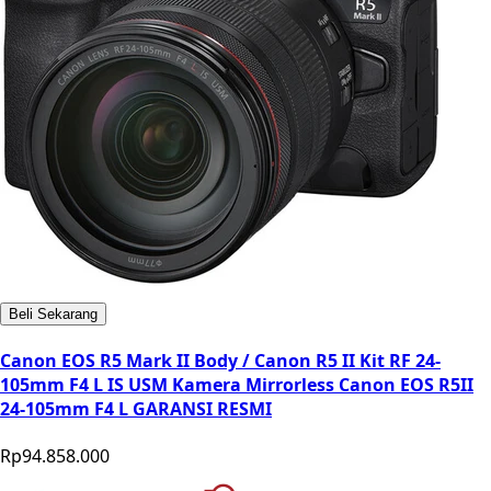
Beli Sekarang
Canon EOS R5 Mark II Body / Canon R5 II Kit RF 24-
105mm F4 L IS USM Kamera Mirrorless Canon EOS R5II
24-105mm F4 L GARANSI RESMI
Rp94.858.000