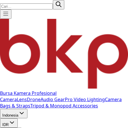
Bursa Kamera Profesional
Camera
Lens
Drone
Audio Gear
Pro Video
Lighting
Camera
Bags & Straps
Tripod & Monopod
Accessories
Indonesia
IDR