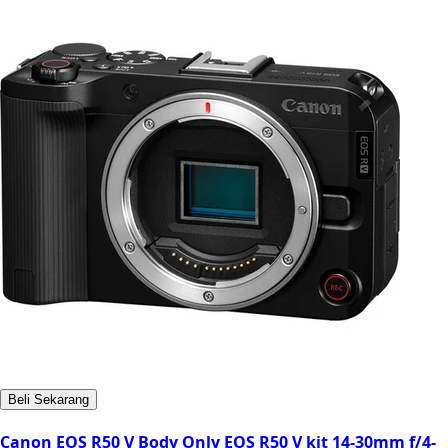
Beli Sekarang
Canon EOS R50 V Body Only EOS R50 V kit 14-30mm f/4-