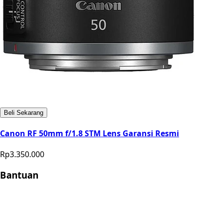
Beli Sekarang
Canon RF 50mm f/1.8 STM Lens Garansi Resmi
Rp3.350.000
Bantuan
Store Location
Contact
FAQ
Penukaran
Retur
Garansi
Your
Privacy Choices