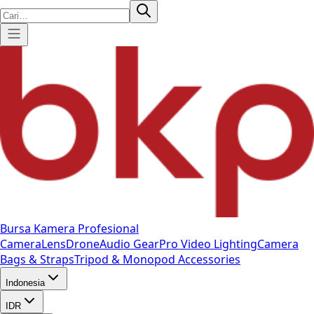
Bursa Kamera Profesional
Camera
Lens
Drone
Audio Gear
Pro Video
Lighting
Camera
Bags & Straps
Tripod & Monopod
Accessories
Indonesia
IDR