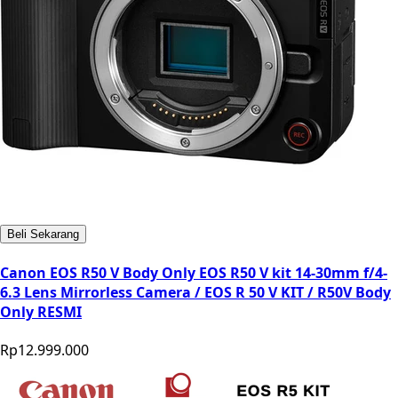
Beli Sekarang
Canon EOS R50 V Body Only EOS R50 V kit 14-30mm f/4-
6.3 Lens Mirrorless Camera / EOS R 50 V KIT / R50V Body
Only RESMI
Rp12.999.000