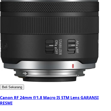
Beli Sekarang
Canon RF 24mm f/1.8 Macro IS STM Lens GARANSI
RESMI