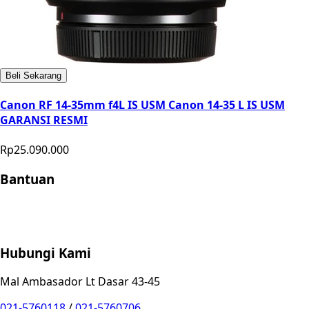
Beli Sekarang
Canon RF 14-35mm f4L IS USM Canon 14-35 L IS USM
GARANSI RESMI
Rp25.090.000
Bantuan
Store Location
Contact
FAQ
Penukaran
Retur
Garansi
Your
Privacy Choices
Hubungi Kami
Mal Ambasador Lt Dasar 43-45
021-5760118
/
021-5760706