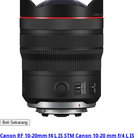
Beli Sekarang
Canon RF 10-20mm f4 L IS STM Canon 10-20 mm f/4 L IS