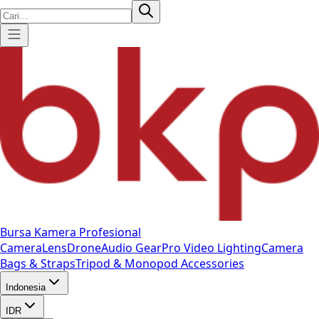
Bursa Kamera Profesional
Camera
Lens
Drone
Audio Gear
Pro Video
Lighting
Camera
Bags & Straps
Tripod & Monopod
Accessories
Indonesia
IDR