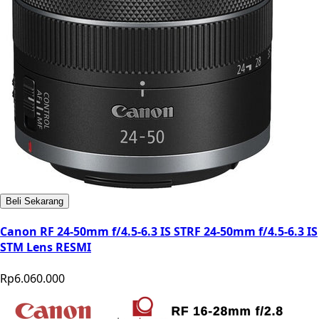
Beli Sekarang
Canon RF 24-50mm f/4.5-6.3 IS STRF 24-50mm f/4.5-6.3 IS
STM Lens RESMI
Rp6.060.000