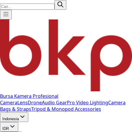
Bursa Kamera Profesional
Camera
Lens
Drone
Audio Gear
Pro Video
Lighting
Camera
Bags & Straps
Tripod & Monopod
Accessories
Indonesia
IDR