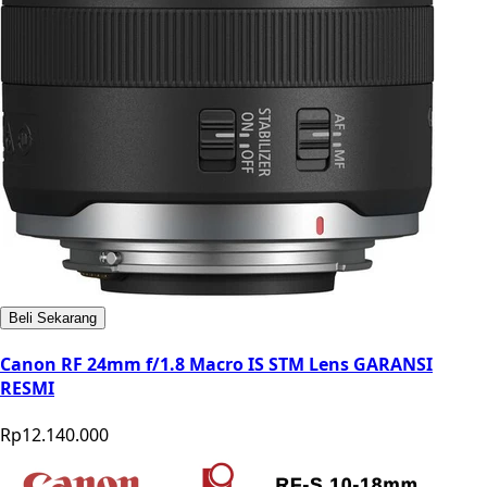
Beli Sekarang
Canon RF 24mm f/1.8 Macro IS STM Lens GARANSI
RESMI
Rp12.140.000