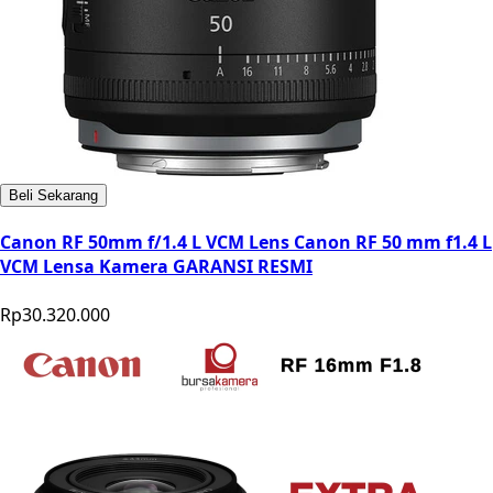
Beli Sekarang
Canon RF 50mm f/1.4 L VCM Lens Canon RF 50 mm f1.4 L
VCM Lensa Kamera GARANSI RESMI
Rp30.320.000