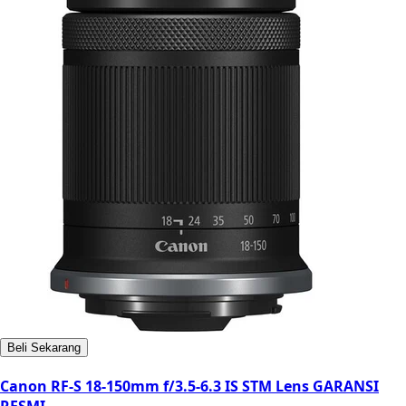
Beli Sekarang
Canon RF-S 18-150mm f/3.5-6.3 IS STM Lens GARANSI