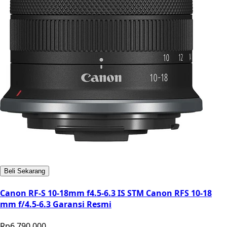
Beli Sekarang
Canon RF-S 10-18mm f4.5-6.3 IS STM Canon RFS 10-18
mm f/4.5-6.3 Garansi Resmi
Rp6.790.000