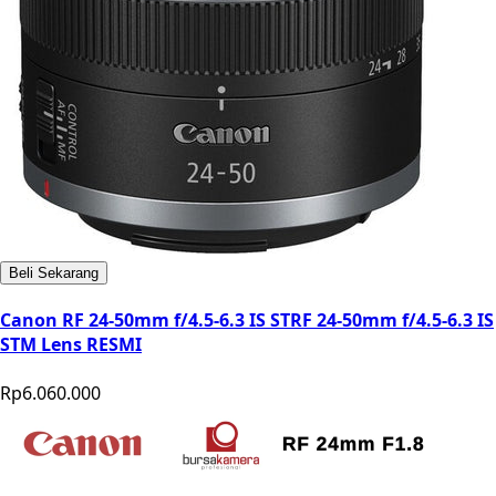
Beli Sekarang
Canon RF 24-50mm f/4.5-6.3 IS STRF 24-50mm f/4.5-6.3 IS
STM Lens RESMI
Rp6.060.000