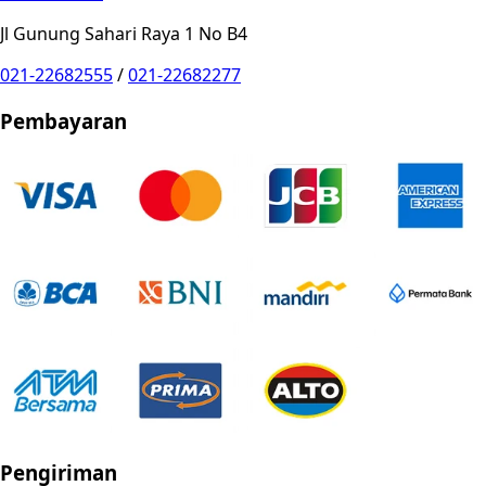
Jl Gunung Sahari Raya 1 No B4
021-22682555
/
021-22682277
Pembayaran
Pengiriman