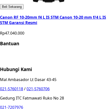
Beli Sekarang
Canon RF 10-20mm f4 L IS STM Canon 10-20 mm f/4 L IS
STM Garansi Resmi
Rp47.040.000
Bantuan
Store Location
Contact
FAQ
Penukaran
Retur
Garansi
Your
Privacy Choices
Hubungi Kami
Mal Ambasador Lt Dasar 43-45
021-5760118
/
021-5760706
Gedung ITC Fatmawati Ruko No 28
021-7207976