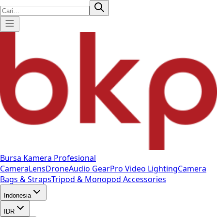
Bursa Kamera Profesional
Camera
Lens
Drone
Audio Gear
Pro Video
Lighting
Camera
Bags & Straps
Tripod & Monopod
Accessories
Indonesia
IDR