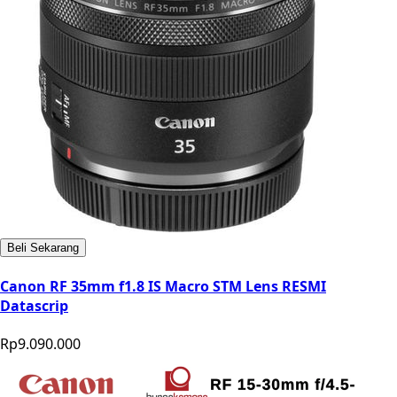
Beli Sekarang
Canon RF 35mm f1.8 IS Macro STM Lens RESMI
Datascrip
Rp9.090.000