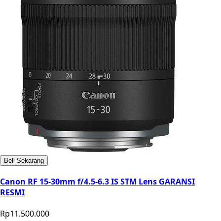
Beli Sekarang
Canon RF 15-30mm f/4.5-6.3 IS STM Lens GARANSI
RESMI
Rp11.500.000