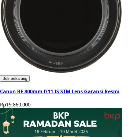
Beli Sekarang
Canon RF 800mm f/11 IS STM Lens Garansi Resmi
Rp19.860.000