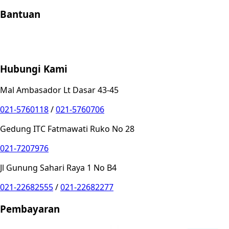
Bantuan
Store Location
Contact
FAQ
Penukaran
Retur
Garansi
Your
Privacy Choices
Hubungi Kami
Mal Ambasador Lt Dasar 43-45
021-5760118
/
021-5760706
Gedung ITC Fatmawati Ruko No 28
021-7207976
Jl Gunung Sahari Raya 1 No B4
021-22682555
/
021-22682277
Pembayaran