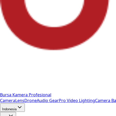
Bursa Kamera Profesional
Camera
Lens
Drone
Audio Gear
Pro Video
Lighting
Camera Ba
Indonesia