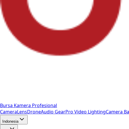
Bursa Kamera Profesional
Camera
Lens
Drone
Audio Gear
Pro Video
Lighting
Camera Ba
Indonesia