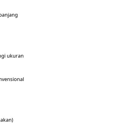
panjang
ngi ukuran
nvensional
nakan)