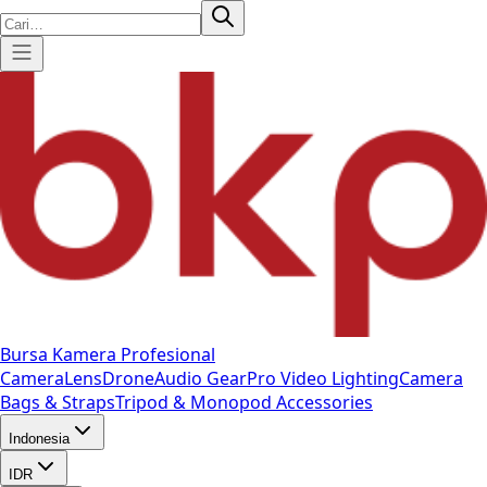
Bursa Kamera Profesional
Camera
Lens
Drone
Audio Gear
Pro Video
Lighting
Camera
Bags & Straps
Tripod & Monopod
Accessories
Indonesia
IDR