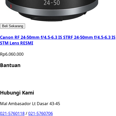
Beli Sekarang
Canon RF 24-50mm f/4.5-6.3 IS STRF 24-50mm f/4.5-6.3 IS
STM Lens RESMI
Rp6.060.000
Bantuan
Store Location
Contact
FAQ
Penukaran
Retur
Garansi
Your
Privacy Choices
Hubungi Kami
Mal Ambasador Lt Dasar 43-45
021-5760118
/
021-5760706