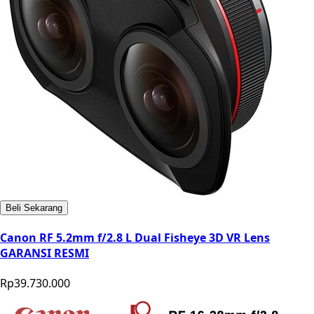
Beli Sekarang
Canon RF 5.2mm f/2.8 L Dual Fisheye 3D VR Lens
GARANSI RESMI
Rp39.730.000