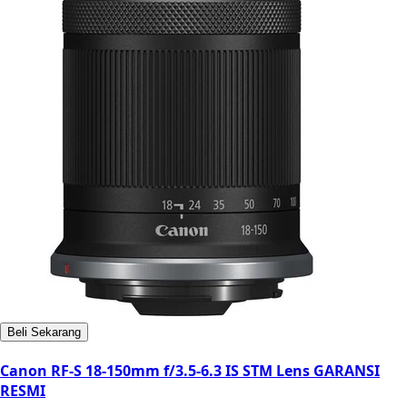
Beli Sekarang
Canon RF-S 18-150mm f/3.5-6.3 IS STM Lens GARANSI
RESMI