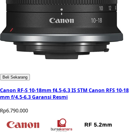
Beli Sekarang
Canon RF-S 10-18mm f4.5-6.3 IS STM Canon RFS 10-18
mm f/4.5-6.3 Garansi Resmi
Rp6.790.000