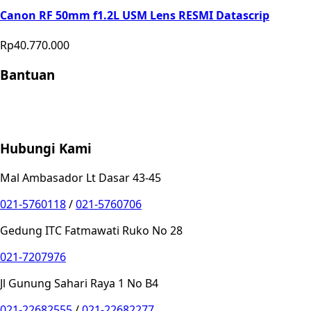
Canon RF 50mm f1.2L USM Lens RESMI Datascrip
Rp40.770.000
Bantuan
Store Location
Contact
FAQ
Penukaran
Retur
Garansi
Your
Privacy Choices
Hubungi Kami
Mal Ambasador Lt Dasar 43-45
021-5760118
/
021-5760706
Gedung ITC Fatmawati Ruko No 28
021-7207976
Jl Gunung Sahari Raya 1 No B4
021-22682555
/
021-22682277