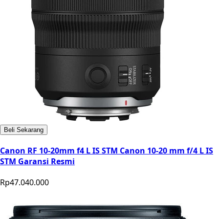
Beli Sekarang
Canon RF 10-20mm f4 L IS STM Canon 10-20 mm f/4 L IS
STM Garansi Resmi
Rp47.040.000