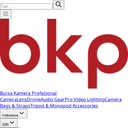
Bursa Kamera Profesional
Camera
Lens
Drone
Audio Gear
Pro Video
Lighting
Camera
Bags & Straps
Tripod & Monopod
Accessories
Indonesia
IDR