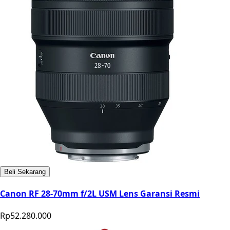
Beli Sekarang
Canon RF 28-70mm f/2L USM Lens Garansi Resmi
Rp52.280.000