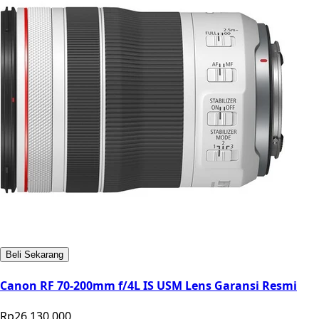
Beli Sekarang
Canon RF 70-200mm f/4L IS USM Lens Garansi Resmi
Rp26.130.000