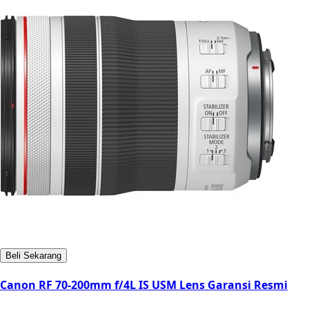
Beli Sekarang
Canon RF 70-200mm f/4L IS USM Lens Garansi Resmi