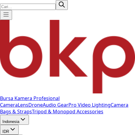
Bursa Kamera Profesional
Camera
Lens
Drone
Audio Gear
Pro Video
Lighting
Camera
Bags & Straps
Tripod & Monopod
Accessories
Indonesia
IDR