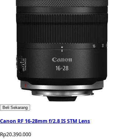
Beli Sekarang
Canon RF 16-28mm f/2.8 IS STM Lens
Rp20.390.000