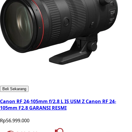
Beli Sekarang
Canon RF 24-105mm f/2.8 L IS USM Z Canon RF 24-
105mm F2.8 GARANSI RESMI
Rp56.999.000