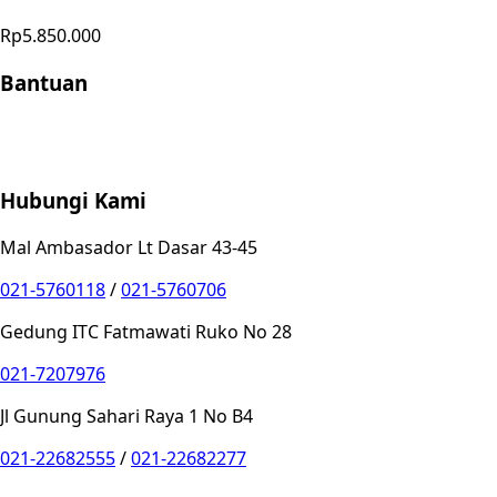
Rp5.850.000
Bantuan
Store Location
Contact
FAQ
Penukaran
Retur
Garansi
Your
Privacy Choices
Hubungi Kami
Mal Ambasador Lt Dasar 43-45
021-5760118
/
021-5760706
Gedung ITC Fatmawati Ruko No 28
021-7207976
Jl Gunung Sahari Raya 1 No B4
021-22682555
/
021-22682277