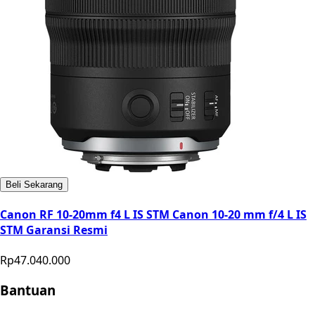
Beli Sekarang
Canon RF 10-20mm f4 L IS STM Canon 10-20 mm f/4 L IS
STM Garansi Resmi
Rp47.040.000
Bantuan