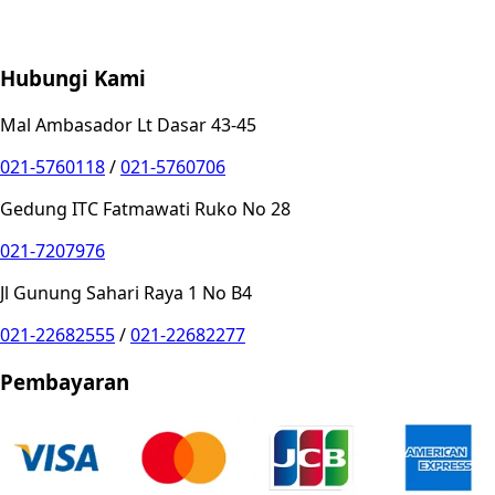
Store Location
Contact
FAQ
Penukaran
Retur
Garansi
Your
Privacy Choices
Hubungi Kami
Mal Ambasador Lt Dasar 43-45
021-5760118
/
021-5760706
Gedung ITC Fatmawati Ruko No 28
021-7207976
Jl Gunung Sahari Raya 1 No B4
021-22682555
/
021-22682277
Pembayaran