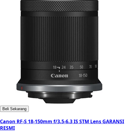
Beli Sekarang
Canon RF-S 18-150mm f/3.5-6.3 IS STM Lens GARANSI
RESMI