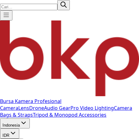
Bursa Kamera Profesional
Camera
Lens
Drone
Audio Gear
Pro Video
Lighting
Camera
Bags & Straps
Tripod & Monopod
Accessories
Indonesia
IDR