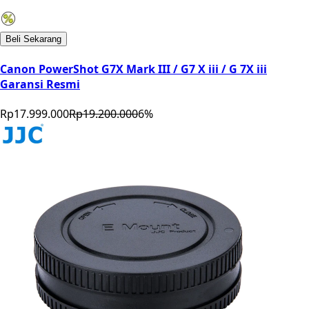
Beli Sekarang
Canon PowerShot G7X Mark III / G7 X iii / G 7X iii
Garansi Resmi
Rp17.999.000
Rp19.200.000
6
%