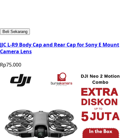
Beli Sekarang
JJC L-R9 Body Cap and Rear Cap for Sony E Mount
Camera Lens
Rp75.000