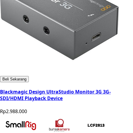
Beli Sekarang
Blackmagic Design UltraStudio Monitor 3G 3G-
SDI/HDMI Playback Device
Rp2.988.000