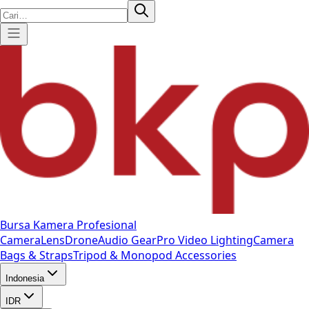
Bursa Kamera Profesional
Camera
Lens
Drone
Audio Gear
Pro Video
Lighting
Camera
Bags & Straps
Tripod & Monopod
Accessories
Indonesia
IDR