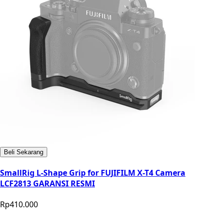
Beli Sekarang
SmallRig L-Shape Grip for FUJIFILM X-T4 Camera
LCF2813 GARANSI RESMI
Rp410.000