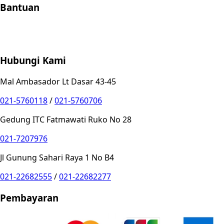
Bantuan
Store Location
Contact
FAQ
Penukaran
Retur
Garansi
Your
Privacy Choices
Hubungi Kami
Mal Ambasador Lt Dasar 43-45
021-5760118
/
021-5760706
Gedung ITC Fatmawati Ruko No 28
021-7207976
Jl Gunung Sahari Raya 1 No B4
021-22682555
/
021-22682277
Pembayaran