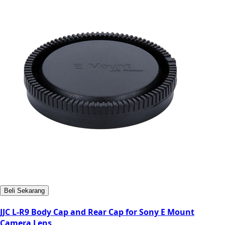
Beli Sekarang
JJC L-R9 Body Cap and Rear Cap for Sony E Mount
Camera Lens