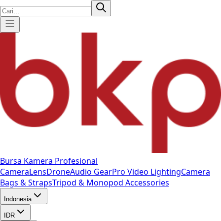
Bursa Kamera Profesional
Camera
Lens
Drone
Audio Gear
Pro Video
Lighting
Camera
Bags & Straps
Tripod & Monopod
Accessories
Indonesia
IDR