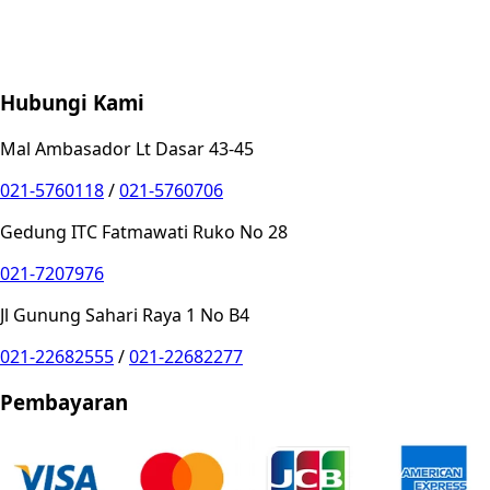
Store Location
Contact
FAQ
Penukaran
Retur
Garansi
Your
Privacy Choices
Hubungi Kami
Mal Ambasador Lt Dasar 43-45
021-5760118
/
021-5760706
Gedung ITC Fatmawati Ruko No 28
021-7207976
Jl Gunung Sahari Raya 1 No B4
021-22682555
/
021-22682277
Pembayaran