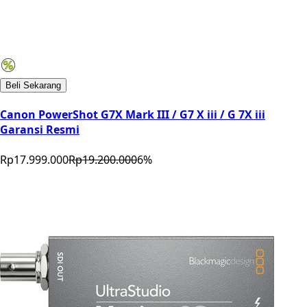
Beli Sekarang
Canon PowerShot G7X Mark III / G7 X iii / G 7X iii
Garansi Resmi
Rp17.999.000
Rp19.200.000
6
%