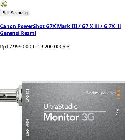
Beli Sekarang
Canon PowerShot G7X Mark III / G7 X iii / G 7X iii
Garansi Resmi
Rp17.999.000
Rp19.200.000
6
%