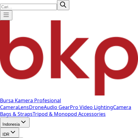
Bursa Kamera Profesional
Camera
Lens
Drone
Audio Gear
Pro Video
Lighting
Camera
Bags & Straps
Tripod & Monopod
Accessories
Indonesia
IDR