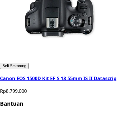
Beli Sekarang
Canon EOS 1500D Kit EF-S 18-55mm IS II Datascrip
Rp8.799.000
Bantuan
Store Location
Contact
FAQ
Penukaran
Retur
Garansi
Your
Privacy Choices