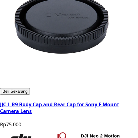
Beli Sekarang
JJC L-R9 Body Cap and Rear Cap for Sony E Mount
Camera Lens
Rp75.000