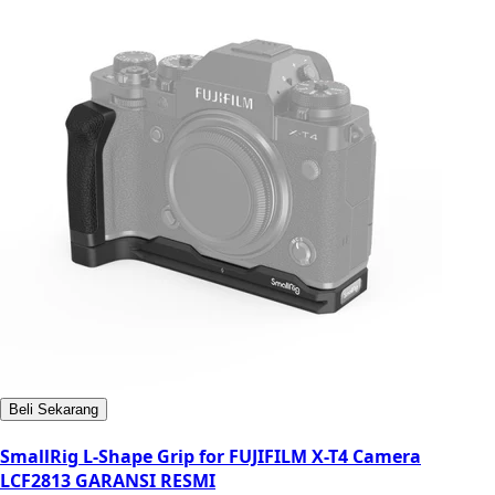
Beli Sekarang
SmallRig L-Shape Grip for FUJIFILM X-T4 Camera
LCF2813 GARANSI RESMI