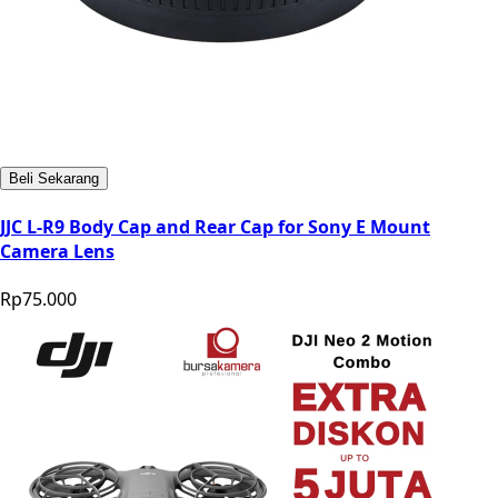
Beli Sekarang
JJC L-R9 Body Cap and Rear Cap for Sony E Mount
Camera Lens
Rp75.000