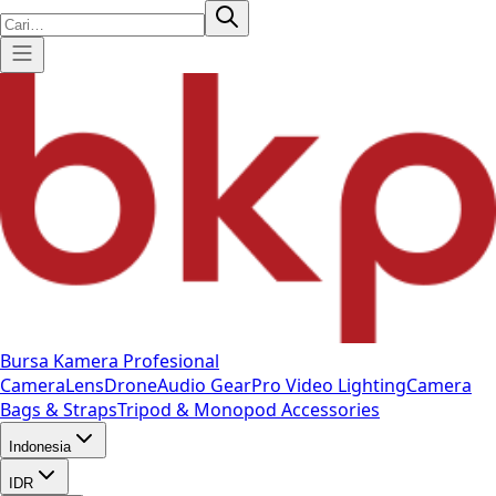
Bursa Kamera Profesional
Camera
Lens
Drone
Audio Gear
Pro Video
Lighting
Camera
Bags & Straps
Tripod & Monopod
Accessories
Indonesia
IDR