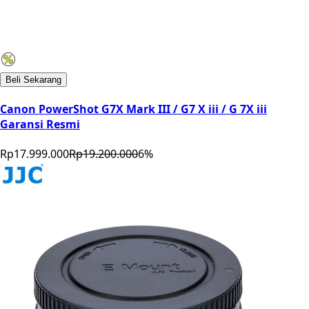
Beli Sekarang
Canon PowerShot G7X Mark III / G7 X iii / G 7X iii
Garansi Resmi
Rp17.999.000
Rp19.200.000
6
%