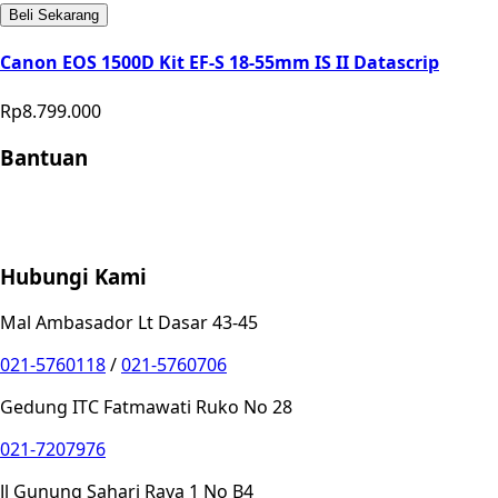
Beli Sekarang
Canon EOS 1500D Kit EF-S 18-55mm IS II Datascrip
Rp8.799.000
Bantuan
Store Location
Contact
FAQ
Penukaran
Retur
Garansi
Your
Privacy Choices
Hubungi Kami
Mal Ambasador Lt Dasar 43-45
021-5760118
/
021-5760706
Gedung ITC Fatmawati Ruko No 28
021-7207976
Jl Gunung Sahari Raya 1 No B4