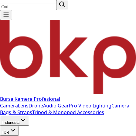
Bursa Kamera Profesional
Camera
Lens
Drone
Audio Gear
Pro Video
Lighting
Camera
Bags & Straps
Tripod & Monopod
Accessories
Indonesia
IDR