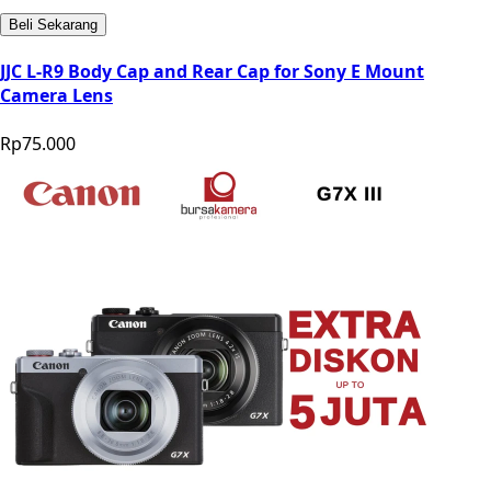
Beli Sekarang
JJC L-R9 Body Cap and Rear Cap for Sony E Mount
Camera Lens
Rp75.000