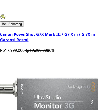
Beli Sekarang
Canon PowerShot G7X Mark III / G7 X iii / G 7X iii
Garansi Resmi
Rp17.999.000
Rp19.200.000
6
%