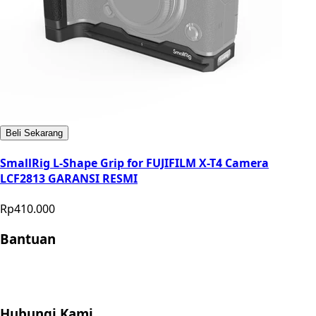
Beli Sekarang
SmallRig L-Shape Grip for FUJIFILM X-T4 Camera
LCF2813 GARANSI RESMI
Rp410.000
Bantuan
Store Location
Contact
FAQ
Penukaran
Retur
Garansi
Your
Privacy Choices
Hubungi Kami