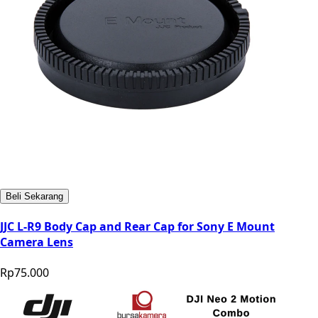
Beli Sekarang
JJC L-R9 Body Cap and Rear Cap for Sony E Mount
Camera Lens
Rp75.000