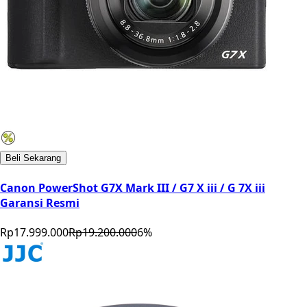
Beli Sekarang
Canon PowerShot G7X Mark III / G7 X iii / G 7X iii
Garansi Resmi
Rp17.999.000
Rp19.200.000
6
%