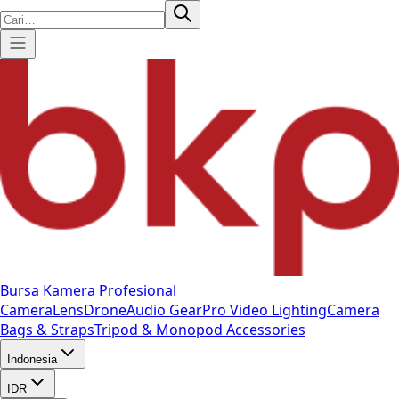
Bursa Kamera Profesional
Camera
Lens
Drone
Audio Gear
Pro Video
Lighting
Camera
Bags & Straps
Tripod & Monopod
Accessories
Indonesia
IDR