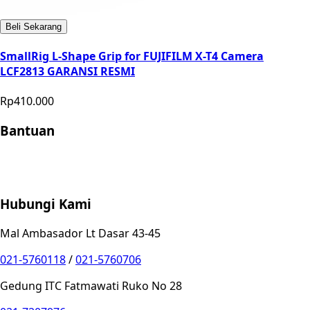
Beli Sekarang
SmallRig L-Shape Grip for FUJIFILM X-T4 Camera
LCF2813 GARANSI RESMI
Rp410.000
Bantuan
Store Location
Contact
FAQ
Penukaran
Retur
Garansi
Your
Privacy Choices
Hubungi Kami
Mal Ambasador Lt Dasar 43-45
021-5760118
/
021-5760706
Gedung ITC Fatmawati Ruko No 28