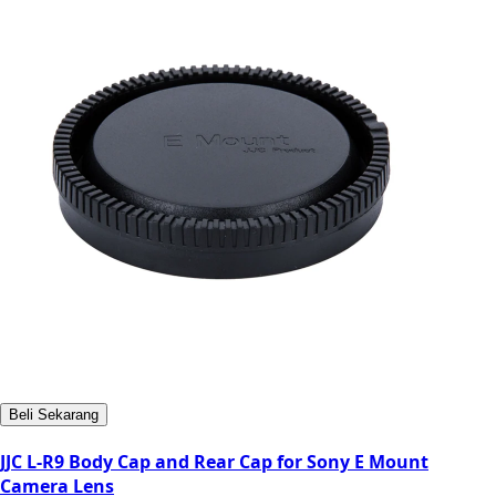
Beli Sekarang
JJC L-R9 Body Cap and Rear Cap for Sony E Mount
Camera Lens