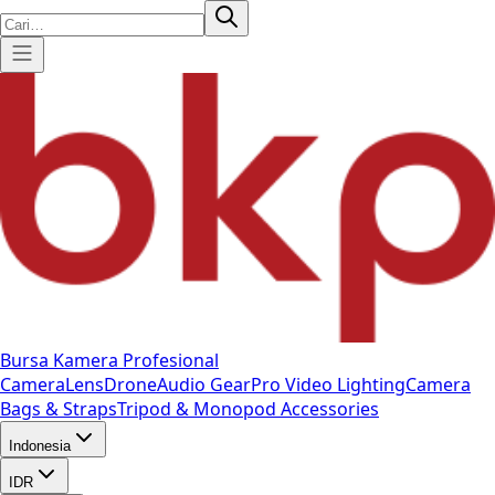
Bursa Kamera Profesional
Camera
Lens
Drone
Audio Gear
Pro Video
Lighting
Camera
Bags & Straps
Tripod & Monopod
Accessories
Indonesia
IDR