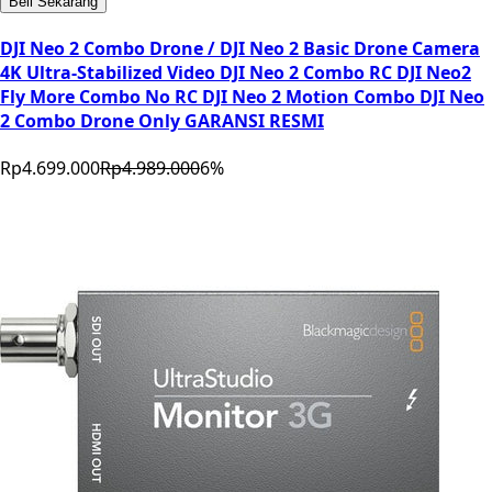
Beli Sekarang
DJI Neo 2 Combo Drone / DJI Neo 2 Basic Drone Camera
4K Ultra-Stabilized Video DJI Neo 2 Combo RC DJI Neo2
Fly More Combo No RC DJI Neo 2 Motion Combo DJI Neo
2 Combo Drone Only GARANSI RESMI
Rp4.699.000
Rp4.989.000
6
%