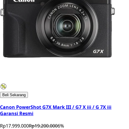
Beli Sekarang
Canon PowerShot G7X Mark III / G7 X iii / G 7X iii
Garansi Resmi
Rp17.999.000
Rp19.200.000
6
%