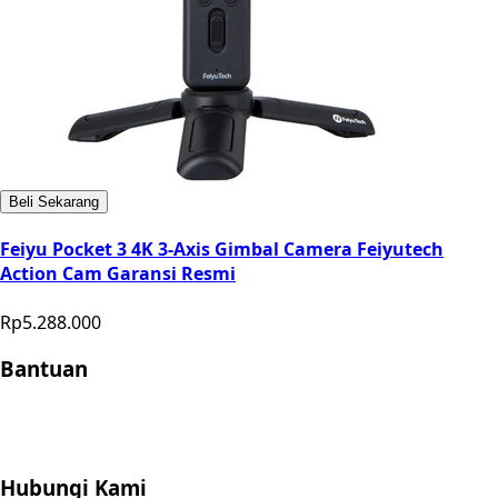
Beli Sekarang
Feiyu Pocket 3 4K 3-Axis Gimbal Camera Feiyutech
Action Cam Garansi Resmi
Rp5.288.000
Bantuan
Store Location
Contact
FAQ
Penukaran
Retur
Garansi
Your
Privacy Choices
Hubungi Kami