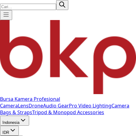
Bursa Kamera Profesional
Camera
Lens
Drone
Audio Gear
Pro Video
Lighting
Camera
Bags & Straps
Tripod & Monopod
Accessories
Indonesia
IDR