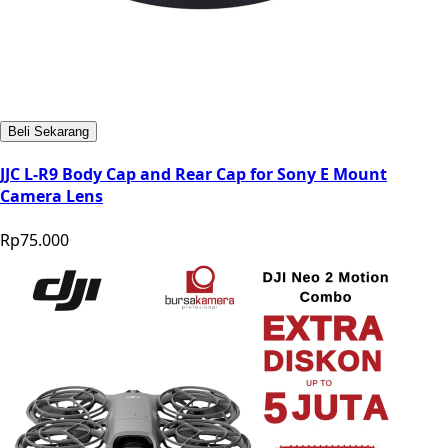
Beli Sekarang
JJC L-R9 Body Cap and Rear Cap for Sony E Mount
Camera Lens
Rp75.000