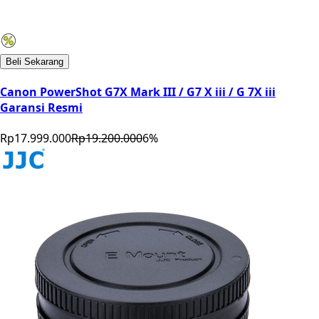
Beli Sekarang
Canon PowerShot G7X Mark III / G7 X iii / G 7X iii
Garansi Resmi
Rp17.999.000
Rp19.200.000
6
%