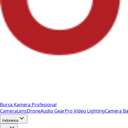
Bursa Kamera Profesional
Camera
Lens
Drone
Audio Gear
Pro Video
Lighting
Camera Ba
Indonesia