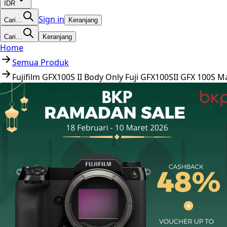
IDR
Sign in
Cari…
Keranjang
Cari…
Keranjang
Home
Semua Produk
Fujifilm GFX100S II Body Only Fuji GFX100SII GFX 100S