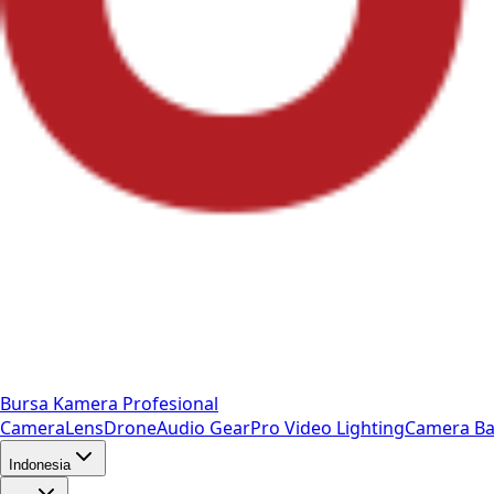
Bursa Kamera Profesional
Camera
Lens
Drone
Audio Gear
Pro Video
Lighting
Camera Ba
Indonesia