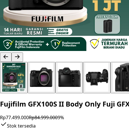
Fujifilm GFX100S II Body Only Fuji 
Rp77.499.000
Rp84.999.000
9
%
Stok tersedia