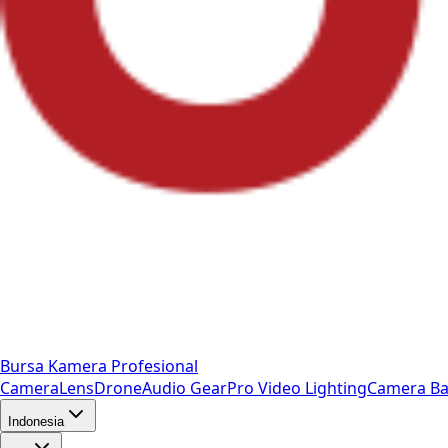
Bursa Kamera Profesional
Camera
Lens
Drone
Audio Gear
Pro Video
Lighting
Camera Ba
Indonesia