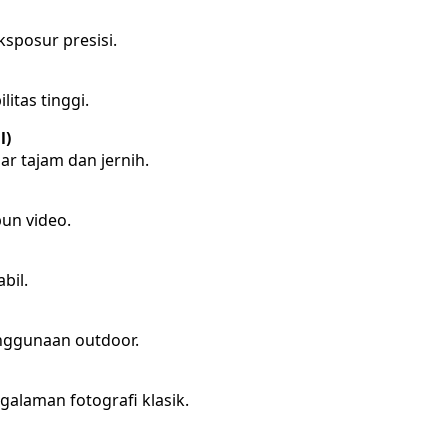
ksposur presisi.
itas tinggi.
l)
r tajam dan jernih.
un video.
bil.
nggunaan outdoor.
galaman fotografi klasik.