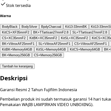
Stok tersedia
Warna
BodyBlack
BodySilver
BpdyCharcoal
Kit13-33mmBK
Kit13-33mmS
KitCS+XF35mmF2
BK+TTartisan27mmF2.8
SL+TTartisan27mmF2.8
CS+XC35mmF2
KitBK+XC35mmF2
KitSL+XC35mmF2
KitCS+XC3
BK+ViltroxAF25mmF1
SL+ViltroxAF25mmF1
CS+ViltroxAF25mmF1
KitBK+Memory64GB
KitSL+Memory64GB
KitCS+Memory64GB
BK+
BK+Memory256GB
CS+Memory256GB
Tambah ke keranjang
Deskripsi
Garansi Resmi 2 Tahun Fujifilm Indonesia
Pembelian produk ini sudah termasuk garansi 14 hari tuka
Pemakaian WAJIB LAMPIRKAN VIDEO UNBOXING).