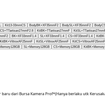
L
Kit13-33mmCS
BodyBK+XF35mmF2
BodySL+XF35mmF2
BodyC
CS+TTartisan27mmF2.8
KitBK+TTartisan27mmF
KitSL+TTartisan27mm
5mmF2
BK+XF33mmF1.4
SL+XF33mmF1.4
CS+XF33mmF1.4
KitB
KitBK+ViltroxAF25mmF
KitSL+ViltroxAF25mmF
KitCS+ViltroxAF25mm
Memory128GB
SL+Memory128GB
CS+Memory128GB
KitBK+Memor
r baru dari Bursa Kamera Prof*(Hanya berlaku utk Kerusak