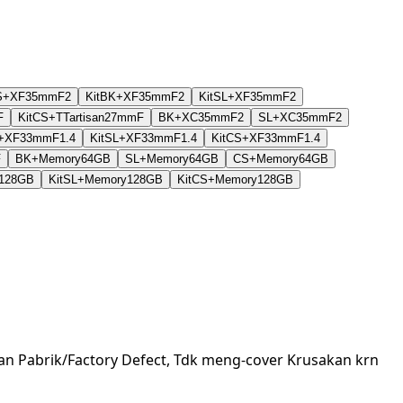
S+XF35mmF2
KitBK+XF35mmF2
KitSL+XF35mmF2
F
KitCS+TTartisan27mmF
BK+XC35mmF2
SL+XC35mmF2
K+XF33mmF1.4
KitSL+XF33mmF1.4
KitCS+XF33mmF1.4
F
BK+Memory64GB
SL+Memory64GB
CS+Memory64GB
y128GB
KitSL+Memory128GB
KitCS+Memory128GB
an Pabrik/Factory Defect, Tdk meng-cover Krusakan krn