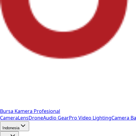
Bursa Kamera Profesional
Camera
Lens
Drone
Audio Gear
Pro Video
Lighting
Camera Ba
Indonesia