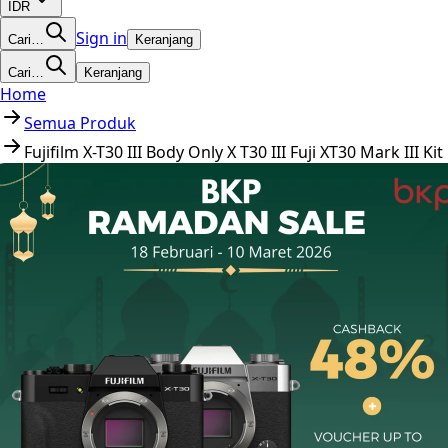
IDR
Sign in
Cari…
Keranjang
Cari…
Keranjang
Home
Semua Produk
Fujifilm X-T30 III Body Only X T30 III Fuji XT30 Mark III 