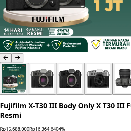
Fujifilm X-T30 III Body Only X T30 III
Resmi
Rp15.688.000
Rp16.364.640
4
%