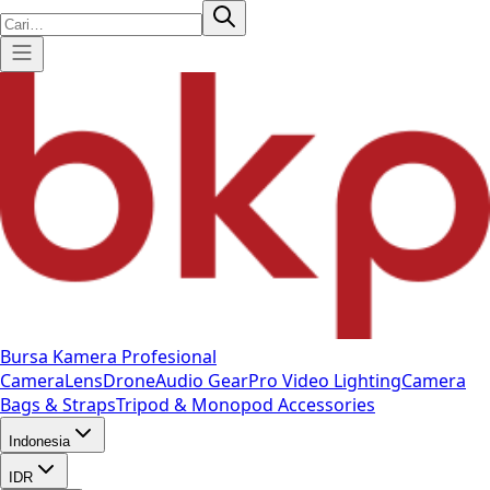
Bursa Kamera Profesional
Camera
Lens
Drone
Audio Gear
Pro Video
Lighting
Camera
Bags & Straps
Tripod & Monopod
Accessories
Indonesia
IDR