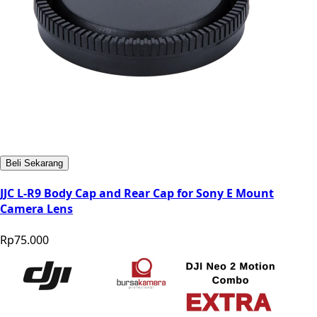
Beli Sekarang
JJC L-R9 Body Cap and Rear Cap for Sony E Mount
Camera Lens
Rp75.000