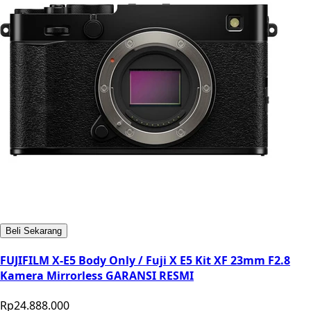
Beli Sekarang
FUJIFILM X-E5 Body Only / Fuji X E5 Kit XF 23mm F2.8
Kamera Mirrorless GARANSI RESMI
Rp24.888.000