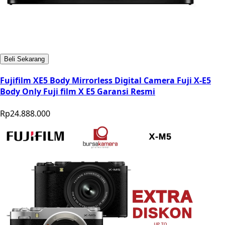
Beli Sekarang
Fujifilm XE5 Body Mirrorless Digital Camera Fuji X-E5
Body Only Fuji film X E5 Garansi Resmi
Rp24.888.000