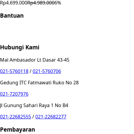
Rp4.699.000
Rp4.989.000
6
%
Bantuan
Store Location
Contact
FAQ
Penukaran
Retur
Garansi
Your
Privacy Choices
Hubungi Kami
Mal Ambasador Lt Dasar 43-45
021-5760118
/
021-5760706
Gedung ITC Fatmawati Ruko No 28
021-7207976
Jl Gunung Sahari Raya 1 No B4
021-22682555
/
021-22682277
Pembayaran