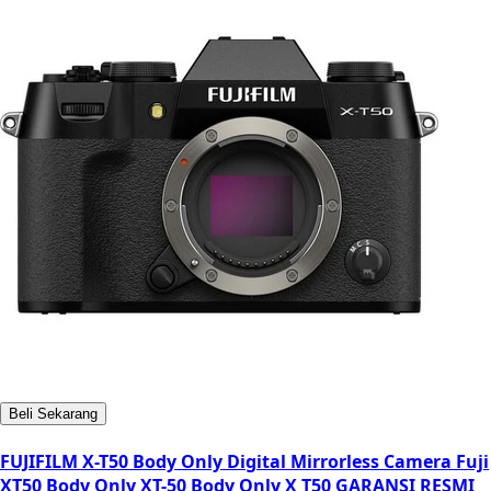
Beli Sekarang
FUJIFILM X-T50 Body Only Digital Mirrorless Camera Fuji
XT50 Body Only XT-50 Body Only X T50 GARANSI RESMI