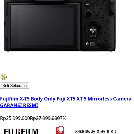
Beli Sekarang
Fujifilm X-T5 Body Only Fuji XT5 XT 5 Mirrorless Camera
GARANSI RESMI
Rp25.999.000
Rp27.999.000
7
%