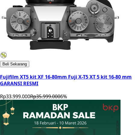
Beli Sekarang
Fujifilm XT5 kit XF 16-80mm Fuji X-T5 XT 5 kit 16-80 mm
GARANSI RESMI
Rp33.999.000
Rp35.999.000
6
%