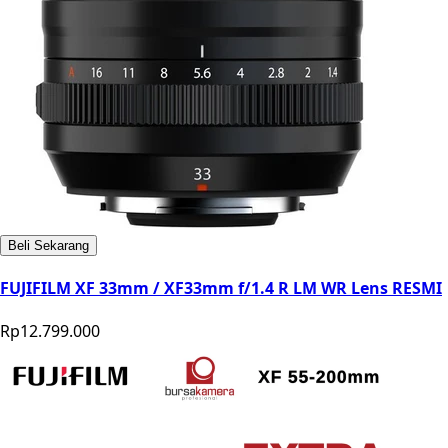
Beli Sekarang
FUJIFILM XF 33mm / XF33mm f/1.4 R LM WR Lens RESMI
Rp12.799.000