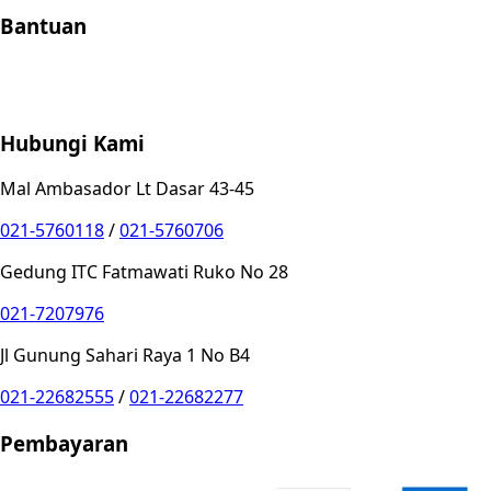
Bantuan
Store Location
Contact
FAQ
Penukaran
Retur
Garansi
Your
Privacy Choices
Hubungi Kami
Mal Ambasador Lt Dasar 43-45
021-5760118
/
021-5760706
Gedung ITC Fatmawati Ruko No 28
021-7207976
Jl Gunung Sahari Raya 1 No B4
021-22682555
/
021-22682277
Pembayaran