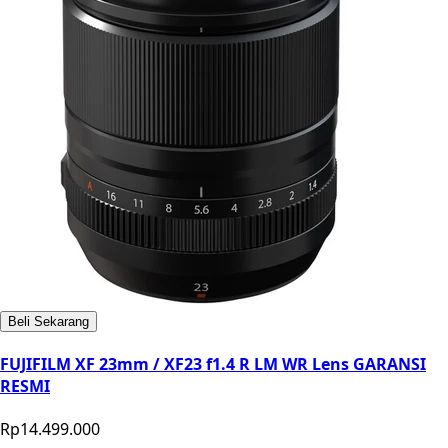
Beli Sekarang
FUJIFILM XF 23mm / XF23 f1.4 R LM WR Lens GARANSI
RESMI
Rp14.499.000