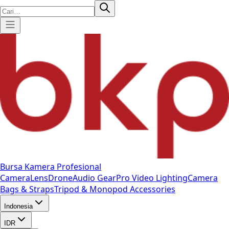
Bursa Kamera Profesional
Camera
Lens
Drone
Audio Gear
Pro Video
Lighting
Camera
Bags & Straps
Tripod & Monopod
Accessories
Indonesia
IDR