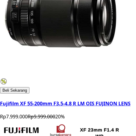
Beli Sekarang
Fujifilm XF 55-200mm F3.5-4.8 R LM OIS FUJINON LENS
Rp7.999.000
Rp9.999.000
20
%