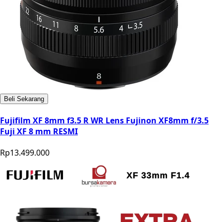
Beli Sekarang
Fujifilm XF 8mm f3.5 R WR Lens Fujinon XF8mm f/3.5
Fuji XF 8 mm RESMI
Rp13.499.000