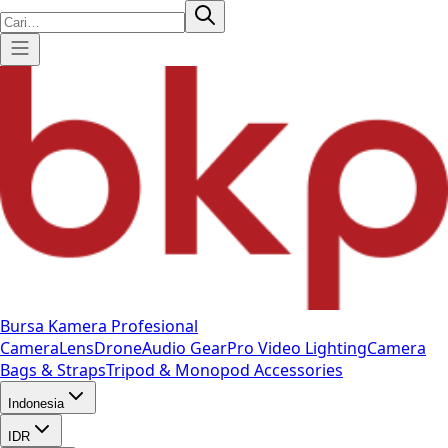
Bursa Kamera Profesional
Camera
Lens
Drone
Audio Gear
Pro Video
Lighting
Camera
Bags & Straps
Tripod & Monopod
Accessories
Indonesia
IDR