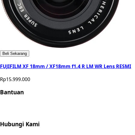
Beli Sekarang
FUJIFILM XF 18mm / XF18mm f1.4 R LM WR Lens RESMI
Rp15.999.000
Bantuan
Store Location
Contact
FAQ
Penukaran
Retur
Garansi
Your
Privacy Choices
Hubungi Kami