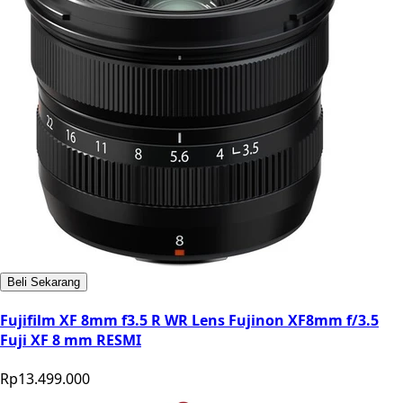
Beli Sekarang
Fujifilm XF 8mm f3.5 R WR Lens Fujinon XF8mm f/3.5
Fuji XF 8 mm RESMI
Rp13.499.000