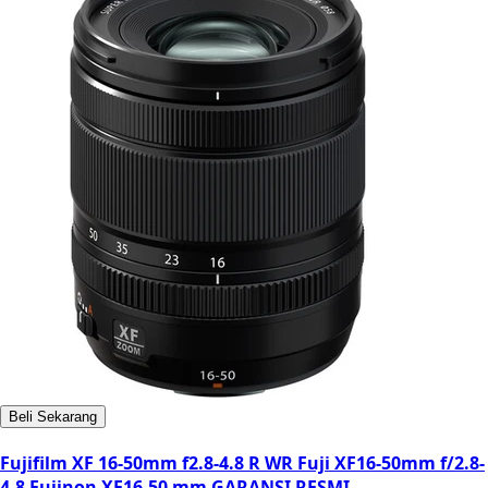
Beli Sekarang
Fujifilm XF 16-50mm f2.8-4.8 R WR Fuji XF16-50mm f/2.8-
4.8 Fujinon XF16-50 mm GARANSI RESMI