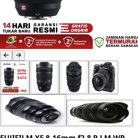
FUJIFILM XF 8-16mm f2.8 R LM WR