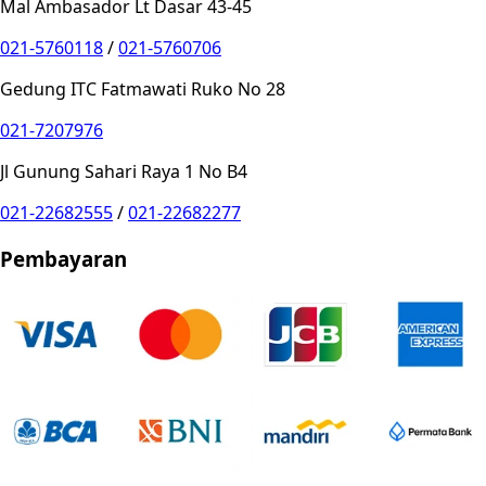
Mal Ambasador Lt Dasar 43-45
021-5760118
/
021-5760706
Gedung ITC Fatmawati Ruko No 28
021-7207976
Jl Gunung Sahari Raya 1 No B4
021-22682555
/
021-22682277
Pembayaran