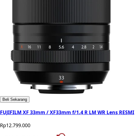
Beli Sekarang
FUJIFILM XF 33mm / XF33mm f/1.4 R LM WR Lens RESMI
Rp12.799.000