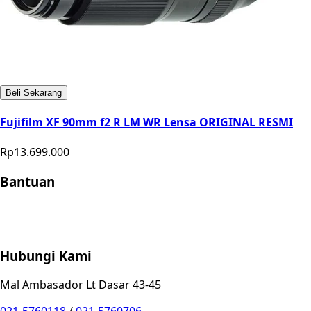
Beli Sekarang
Fujifilm XF 90mm f2 R LM WR Lensa ORIGINAL RESMI
Rp13.699.000
Bantuan
Store Location
Contact
FAQ
Penukaran
Retur
Garansi
Your
Privacy Choices
Hubungi Kami
Mal Ambasador Lt Dasar 43-45