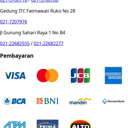
021-5760118
/
021-5760706
Gedung ITC Fatmawati Ruko No 28
021-7207976
Jl Gunung Sahari Raya 1 No B4
021-22682555
/
021-22682277
Pembayaran