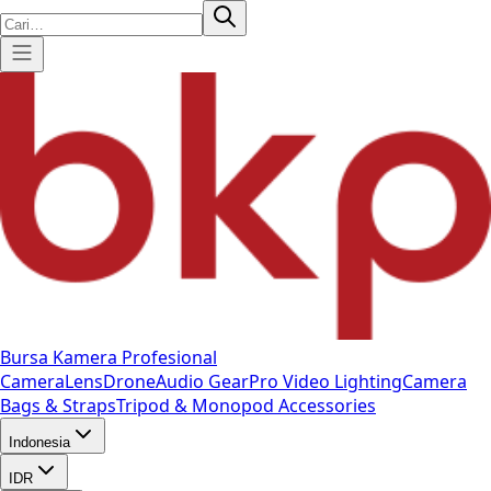
Bursa Kamera Profesional
Camera
Lens
Drone
Audio Gear
Pro Video
Lighting
Camera
Bags & Straps
Tripod & Monopod
Accessories
Indonesia
IDR