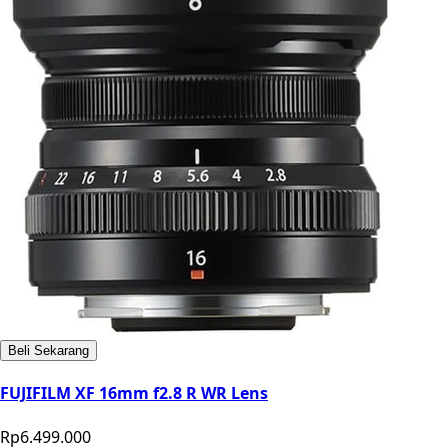
Beli Sekarang
FUJIFILM XF 16mm f2.8 R WR Lens
Rp6.499.000