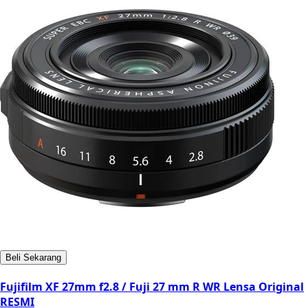
Beli Sekarang
Fujifilm XF 27mm f2.8 / Fuji 27 mm R WR Lensa Original
RESMI