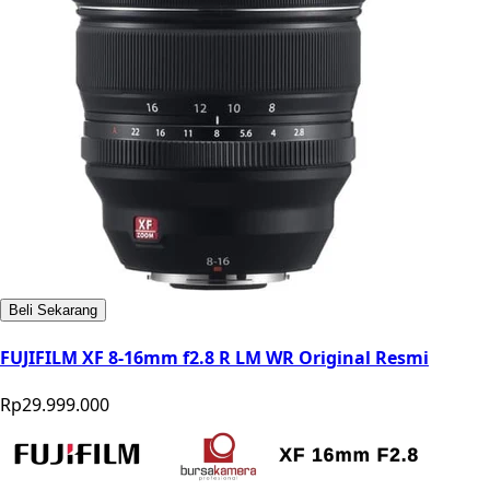
Beli Sekarang
FUJIFILM XF 8-16mm f2.8 R LM WR Original Resmi
Rp29.999.000