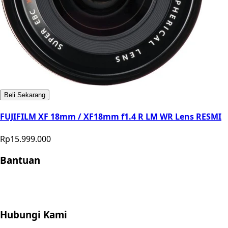
Beli Sekarang
FUJIFILM XF 18mm / XF18mm f1.4 R LM WR Lens RESMI
Rp15.999.000
Bantuan
Store Location
Contact
FAQ
Penukaran
Retur
Garansi
Your
Privacy Choices
Hubungi Kami