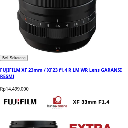
Beli Sekarang
FUJIFILM XF 23mm / XF23 f1.4 R LM WR Lens GARANSI
RESMI
Rp14.499.000