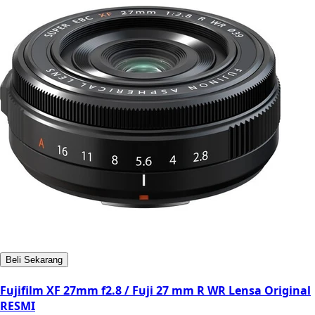
Beli Sekarang
Fujifilm XF 27mm f2.8 / Fuji 27 mm R WR Lensa Original
RESMI