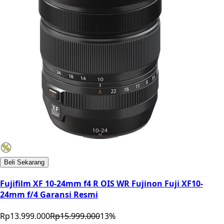
Beli Sekarang
Fujifilm XF 10-24mm f4 R OIS WR Fujinon Fuji XF10-
24mm f/4 Garansi Resmi
Rp13.999.000
Rp15.999.000
13
%