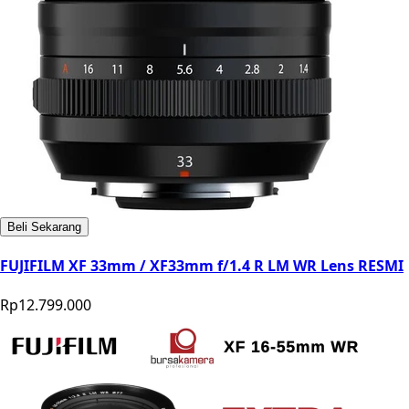
Beli Sekarang
FUJIFILM XF 33mm / XF33mm f/1.4 R LM WR Lens RESMI
Rp12.799.000