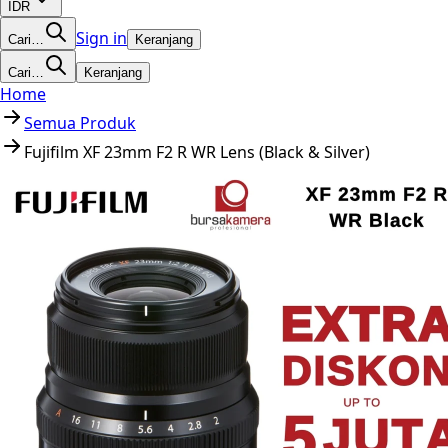
IDR
Sign in
Cari…
Keranjang
Cari…
Keranjang
Home
Semua Produk
Fujifilm XF 23mm F2 R WR Lens (Black & Silver)