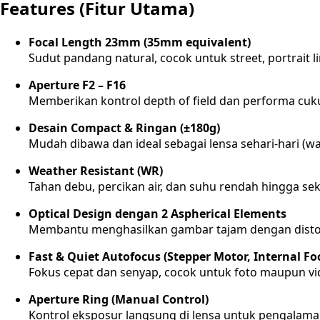
Features (Fitur Utama)
Focal Length 23mm (35mm equivalent)
Sudut pandang natural, cocok untuk street, portrait l
Aperture F2 – F16
Memberikan kontrol depth of field dan performa cuku
Desain Compact & Ringan (±180g)
Mudah dibawa dan ideal sebagai lensa sehari-hari (wa
Weather Resistant (WR)
Tahan debu, percikan air, dan suhu rendah hingga seki
Optical Design dengan 2 Aspherical Elements
Membantu menghasilkan gambar tajam dengan distor
Fast & Quiet Autofocus (Stepper Motor, Internal Fo
Fokus cepat dan senyap, cocok untuk foto maupun vi
Aperture Ring (Manual Control)
Kontrol eksposur langsung di lensa untuk pengalaman 