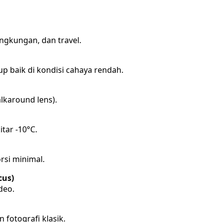
ingkungan, dan travel.
p baik di kondisi cahaya rendah.
lkaround lens).
tar -10°C.
si minimal.
cus)
deo.
fotografi klasik.