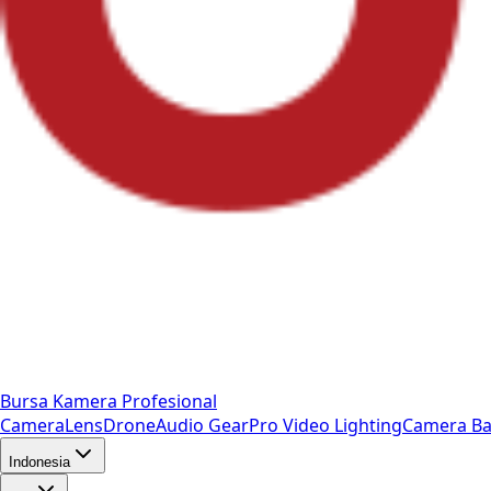
Bursa Kamera Profesional
Camera
Lens
Drone
Audio Gear
Pro Video
Lighting
Camera Ba
Indonesia