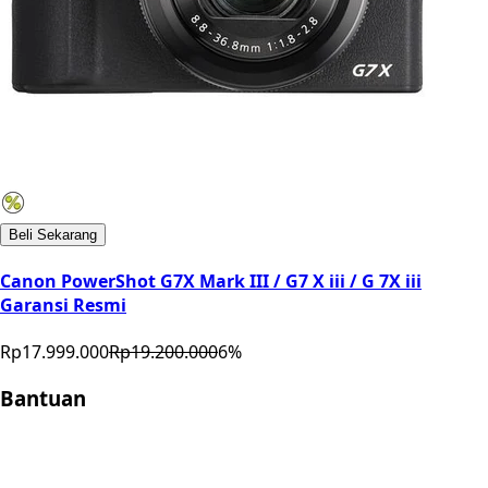
Beli Sekarang
Canon PowerShot G7X Mark III / G7 X iii / G 7X iii
Garansi Resmi
Rp17.999.000
Rp19.200.000
6
%
Bantuan
Store Location
Contact
FAQ
Penukaran
Retur
Garansi
Your
Privacy Choices