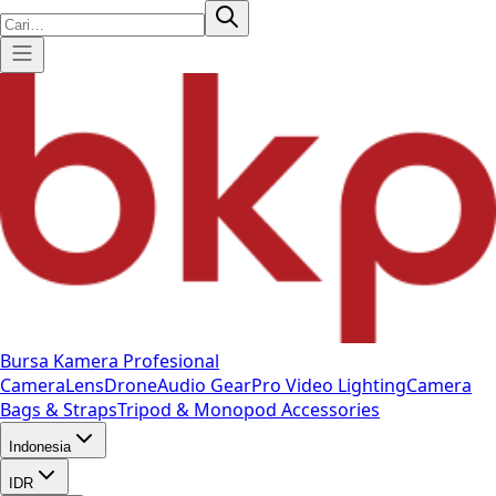
Bursa Kamera Profesional
Camera
Lens
Drone
Audio Gear
Pro Video
Lighting
Camera
Bags & Straps
Tripod & Monopod
Accessories
Indonesia
IDR