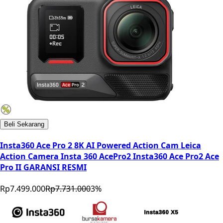
Beli Sekarang
Insta360 Ace Pro 2 8K AI Powered Action Cam Leica
Action Camera Insta 360 AcePro2 Insta360 Ace Pro2 Ace
Pro II GARANSI RESMI
Rp7.499.000
Rp7.731.000
3
%