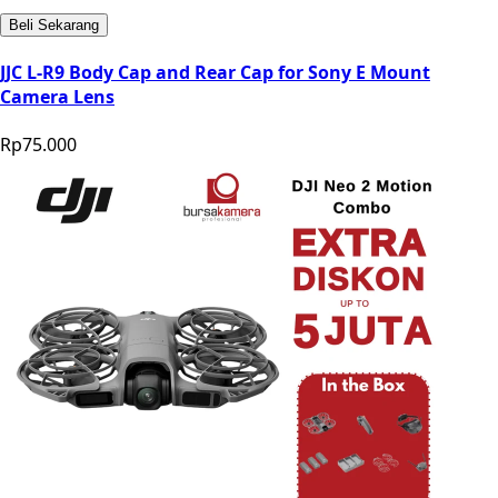
Beli Sekarang
JJC L-R9 Body Cap and Rear Cap for Sony E Mount
Camera Lens
Rp75.000