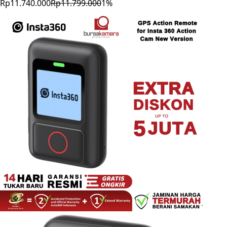
Rp11.740.000
Rp11.799.000
1
%