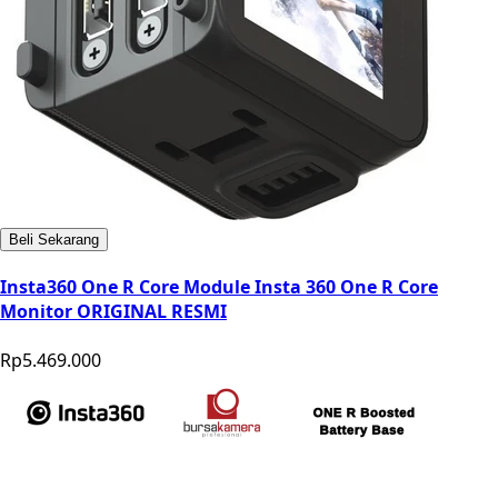
Beli Sekarang
Insta360 One R Core Module Insta 360 One R Core
Monitor ORIGINAL RESMI
Rp5.469.000