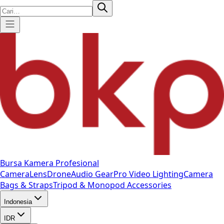
Bursa Kamera Profesional
Camera
Lens
Drone
Audio Gear
Pro Video
Lighting
Camera
Bags & Straps
Tripod & Monopod
Accessories
Indonesia
IDR