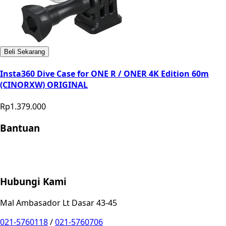
Beli Sekarang
Insta360 Dive Case for ONE R / ONER 4K Edition 60m
(CINORXW) ORIGINAL
Rp1.379.000
Bantuan
Store Location
Contact
FAQ
Penukaran
Retur
Garansi
Your
Privacy Choices
Hubungi Kami
Mal Ambasador Lt Dasar 43-45
021-5760118
/
021-5760706