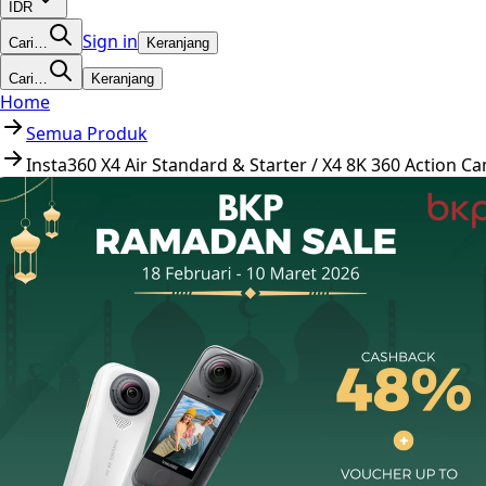
IDR
Sign in
Cari…
Keranjang
Cari…
Keranjang
Home
Semua Produk
Insta360 X4 Air Standard & Starter / X4 8K 360 Action C