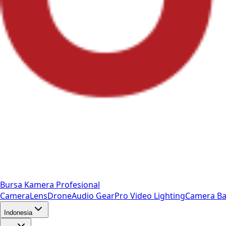
Bursa Kamera Profesional
Camera
Lens
Drone
Audio Gear
Pro Video
Lighting
Camera Ba
Indonesia