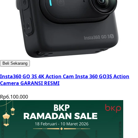
Beli Sekarang
Insta360 GO 3S 4K Action Cam Insta 360 GO3S Action
Camera GARANSI RESMI
Rp6.100.000