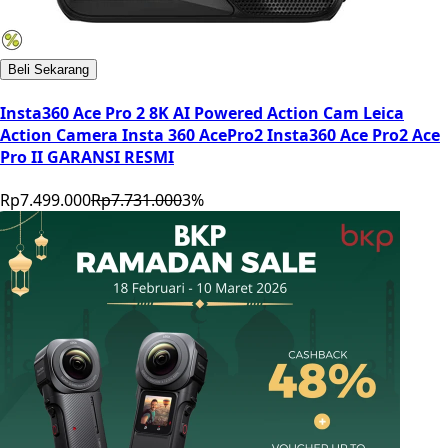
Beli Sekarang
Insta360 Ace Pro 2 8K AI Powered Action Cam Leica
Action Camera Insta 360 AcePro2 Insta360 Ace Pro2 Ace
Pro II GARANSI RESMI
Rp7.499.000
Rp7.731.000
3
%