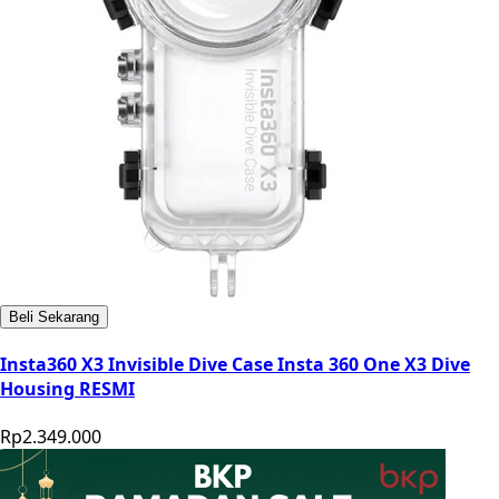
Beli Sekarang
Insta360 X3 Invisible Dive Case Insta 360 One X3 Dive
Housing RESMI
Rp2.349.000