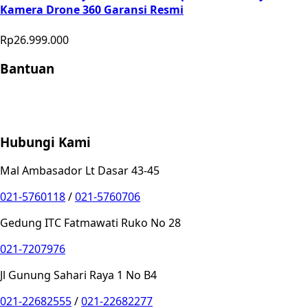
Kamera Drone 360 Garansi Resmi
Rp26.999.000
Bantuan
Store Location
Contact
FAQ
Penukaran
Retur
Garansi
Your
Privacy Choices
Hubungi Kami
Mal Ambasador Lt Dasar 43-45
021-5760118
/
021-5760706
Gedung ITC Fatmawati Ruko No 28
021-7207976
Jl Gunung Sahari Raya 1 No B4
021-22682555
/
021-22682277