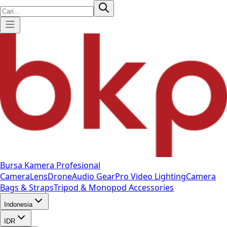
Bursa Kamera Profesional
Camera
Lens
Drone
Audio Gear
Pro Video
Lighting
Camera
Bags & Straps
Tripod & Monopod
Accessories
Indonesia
IDR