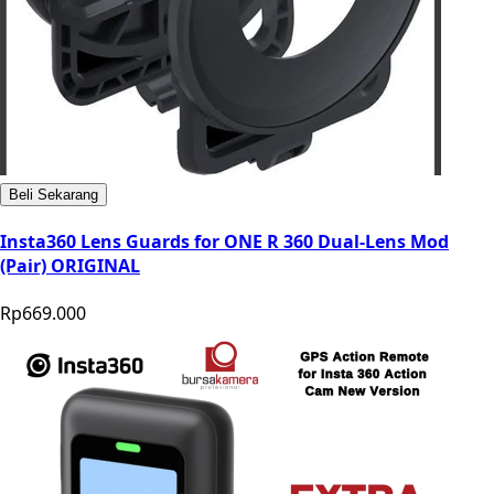
Beli Sekarang
Insta360 Lens Guards for ONE R 360 Dual-Lens Mod
(Pair) ORIGINAL
Rp669.000