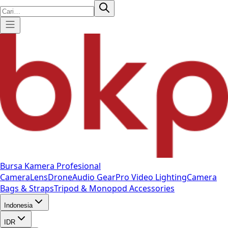
Bursa Kamera Profesional
Camera
Lens
Drone
Audio Gear
Pro Video
Lighting
Camera
Bags & Straps
Tripod & Monopod
Accessories
Indonesia
IDR