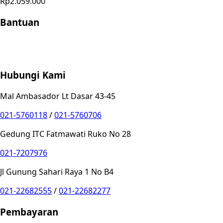
Rp2.059.000
Bantuan
Store Location
Contact
FAQ
Penukaran
Retur
Garansi
Your
Privacy Choices
Hubungi Kami
Mal Ambasador Lt Dasar 43-45
021-5760118
/
021-5760706
Gedung ITC Fatmawati Ruko No 28
021-7207976
Jl Gunung Sahari Raya 1 No B4
021-22682555
/
021-22682277
Pembayaran