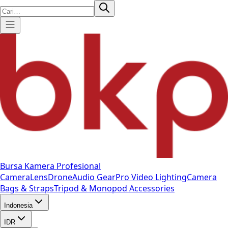
Bursa Kamera Profesional
Camera
Lens
Drone
Audio Gear
Pro Video
Lighting
Camera
Bags & Straps
Tripod & Monopod
Accessories
Indonesia
IDR