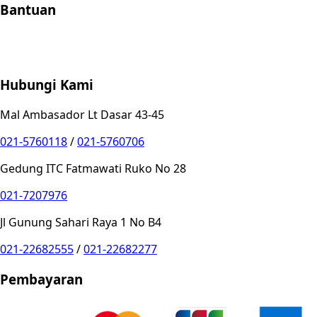
Bantuan
Store Location
Contact
FAQ
Penukaran
Retur
Garansi
Your
Privacy Choices
Hubungi Kami
Mal Ambasador Lt Dasar 43-45
021-5760118
/
021-5760706
Gedung ITC Fatmawati Ruko No 28
021-7207976
Jl Gunung Sahari Raya 1 No B4
021-22682555
/
021-22682277
Pembayaran