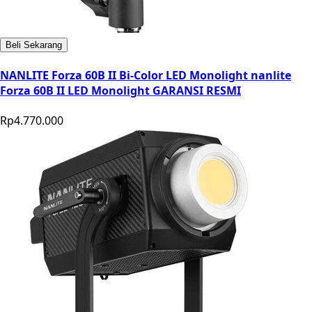
Beli Sekarang
NANLITE Forza 60B II Bi-Color LED Monolight nanlite
Forza 60B II LED Monolight GARANSI RESMI
Rp4.770.000