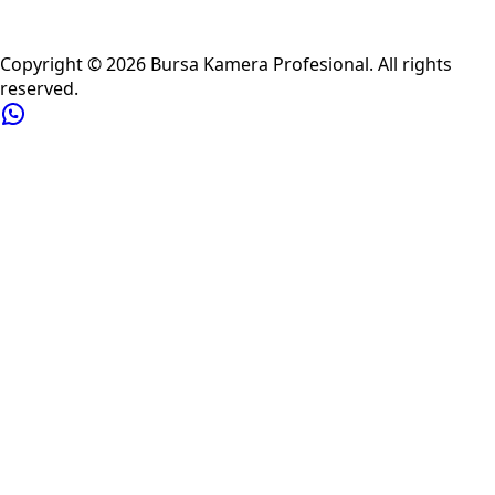
Privacy Policy
Refund Policy
Shipping Policy
Terms of Service
Copyright ©
2026
Bursa Kamera Profesional
. All rights
reserved.