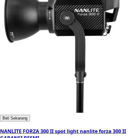
Beli Sekarang
NANLITE FORZA 300 II spot light nanlite forza 300 II
GARANSI RESMI