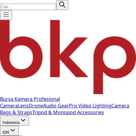
Bursa Kamera Profesional
Camera
Lens
Drone
Audio Gear
Pro Video
Lighting
Camera
Bags & Straps
Tripod & Monopod
Accessories
Indonesia
IDR