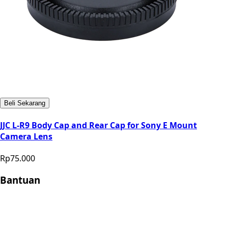
Beli Sekarang
JJC L-R9 Body Cap and Rear Cap for Sony E Mount
Camera Lens
Rp75.000
Bantuan
Store Location
Contact
FAQ
Penukaran
Retur
Garansi
Your
Privacy Choices