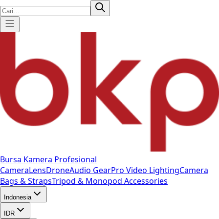
Bursa Kamera Profesional
Camera
Lens
Drone
Audio Gear
Pro Video
Lighting
Camera
Bags & Straps
Tripod & Monopod
Accessories
Indonesia
IDR