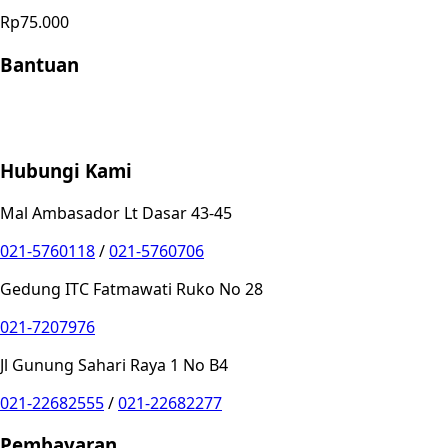
Rp75.000
Bantuan
Store Location
Contact
FAQ
Penukaran
Retur
Garansi
Your
Privacy Choices
Hubungi Kami
Mal Ambasador Lt Dasar 43-45
021-5760118
/
021-5760706
Gedung ITC Fatmawati Ruko No 28
021-7207976
Jl Gunung Sahari Raya 1 No B4
021-22682555
/
021-22682277
Pembayaran