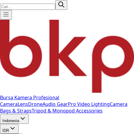
Bursa Kamera Profesional
Camera
Lens
Drone
Audio Gear
Pro Video
Lighting
Camera
Bags & Straps
Tripod & Monopod
Accessories
Indonesia
IDR