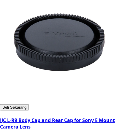
Beli Sekarang
JJC L-R9 Body Cap and Rear Cap for Sony E Mount
Camera Lens