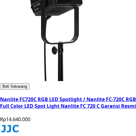
Beli Sekarang
Nanlite FC720C RGB LED Spotlight / Nanlite FC-720C RGB
Full Color LED Spot Light Nanlite FC 720 C Garansi Resmi
Rp14.640.000