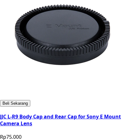
Beli Sekarang
JJC L-R9 Body Cap and Rear Cap for Sony E Mount
Camera Lens
Rp75.000