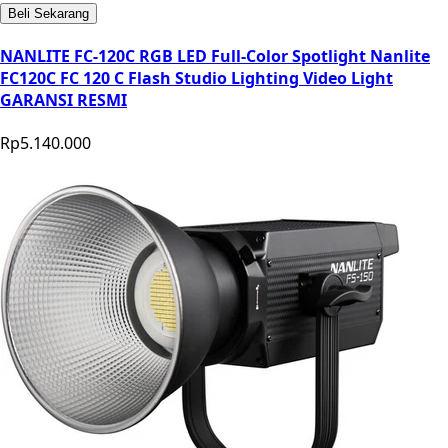
Beli Sekarang
NANLITE FC-120C RGB LED Full-Color Spotlight Nanlite
FC120C FC 120 C Flash Studio Lighting Video Light
GARANSI RESMI
Rp5.140.000