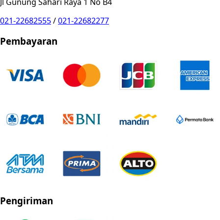
Jl Gunung Sahari Raya 1 No B4
021-22682555
/
021-22682277
Pembayaran
Pengiriman