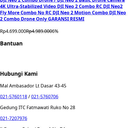
4K Ultra-Stabilized Video DJI Neo 2 Combo RC DJI Neo2
Fly More Combo No RC DJI Neo 2 Motion Combo DJI Neo
2 Combo Drone Only GARANSI RESMI
Rp4.699.000
Rp4.989.000
6
%
Bantuan
Store Location
Contact
FAQ
Penukaran
Retur
Garansi
Your
Privacy Choices
Hubungi Kami
Mal Ambasador Lt Dasar 43-45
021-5760118
/
021-5760706
Gedung ITC Fatmawati Ruko No 28
021-7207976