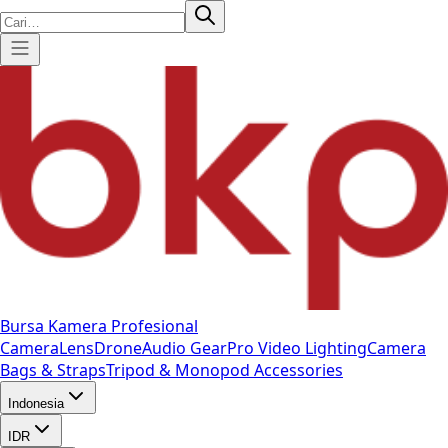
Bursa Kamera Profesional
Camera
Lens
Drone
Audio Gear
Pro Video
Lighting
Camera
Bags & Straps
Tripod & Monopod
Accessories
Indonesia
IDR