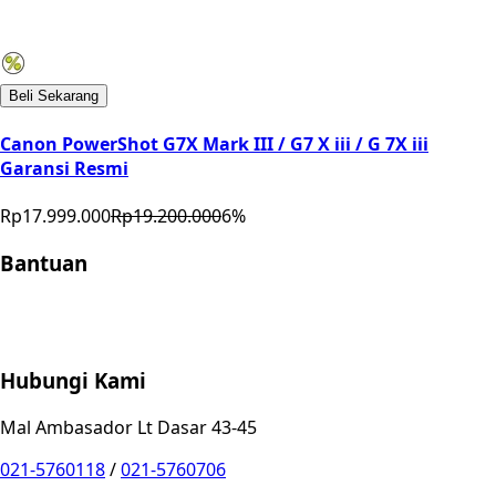
Beli Sekarang
Canon PowerShot G7X Mark III / G7 X iii / G 7X iii
Garansi Resmi
Rp17.999.000
Rp19.200.000
6
%
Bantuan
Store Location
Contact
FAQ
Penukaran
Retur
Garansi
Your
Privacy Choices
Hubungi Kami
Mal Ambasador Lt Dasar 43-45
021-5760118
/
021-5760706