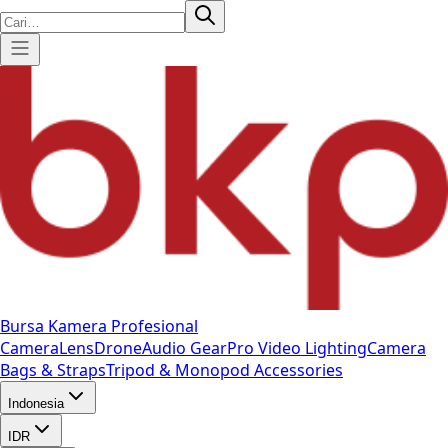
Bursa Kamera Profesional
Camera
Lens
Drone
Audio Gear
Pro Video
Lighting
Camera
Bags & Straps
Tripod & Monopod
Accessories
Indonesia
IDR