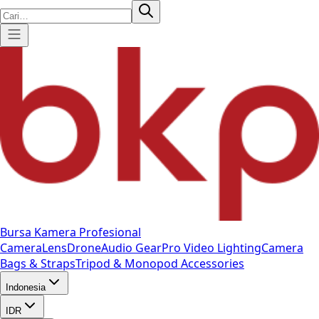
Bursa Kamera Profesional
Camera
Lens
Drone
Audio Gear
Pro Video
Lighting
Camera
Bags & Straps
Tripod & Monopod
Accessories
Indonesia
IDR