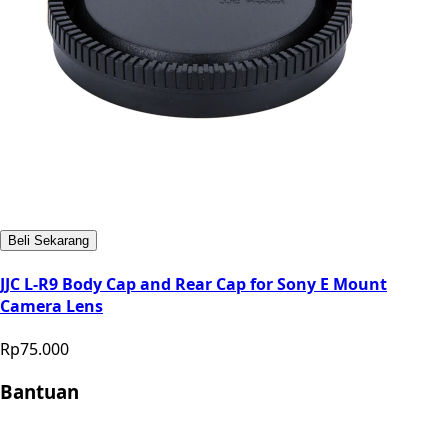
Beli Sekarang
JJC L-R9 Body Cap and Rear Cap for Sony E Mount
Camera Lens
Rp75.000
Bantuan
Store Location
Contact
FAQ
Penukaran
Retur
Garansi
Your