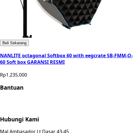
Beli Sekarang
NANLITE octagonal Softbox 60 with eegcrate SB-FMM-O-
60 Soft box GARANSI RESMI
Rp1.235.000
Bantuan
Store Location
Contact
FAQ
Penukaran
Retur
Garansi
Your
Privacy Choices
Hubungi Kami
Mal Ambasador Lt Dasar 43-45