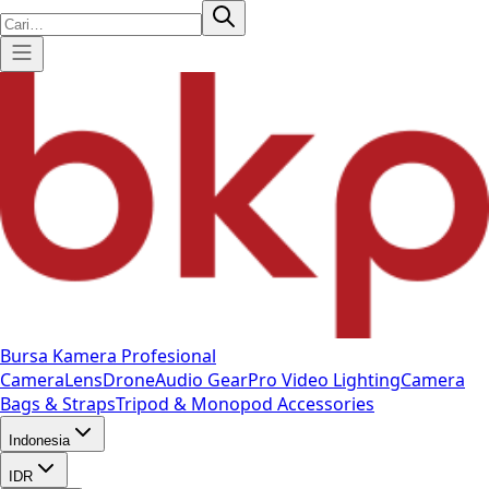
Bursa Kamera Profesional
Camera
Lens
Drone
Audio Gear
Pro Video
Lighting
Camera
Bags & Straps
Tripod & Monopod
Accessories
Indonesia
IDR