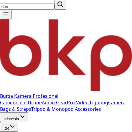
Bursa Kamera Profesional
Camera
Lens
Drone
Audio Gear
Pro Video
Lighting
Camera
Bags & Straps
Tripod & Monopod
Accessories
Indonesia
IDR