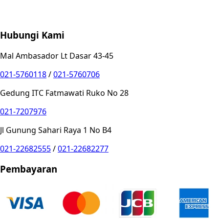
Store Location
Contact
FAQ
Penukaran
Retur
Garansi
Your
Privacy Choices
Hubungi Kami
Mal Ambasador Lt Dasar 43-45
021-5760118
/
021-5760706
Gedung ITC Fatmawati Ruko No 28
021-7207976
Jl Gunung Sahari Raya 1 No B4
021-22682555
/
021-22682277
Pembayaran