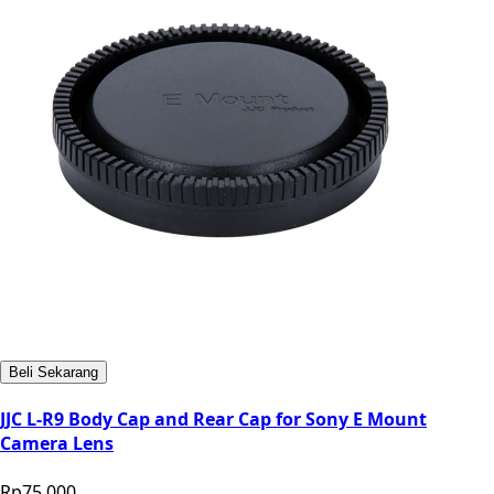
Beli Sekarang
JJC L-R9 Body Cap and Rear Cap for Sony E Mount
Camera Lens
Rp75.000