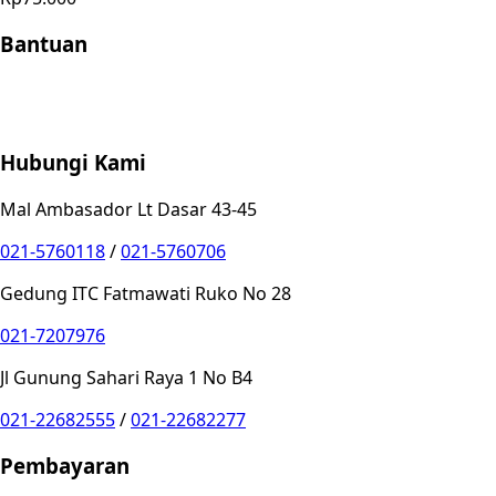
Bantuan
Store Location
Contact
FAQ
Penukaran
Retur
Garansi
Your
Privacy Choices
Hubungi Kami
Mal Ambasador Lt Dasar 43-45
021-5760118
/
021-5760706
Gedung ITC Fatmawati Ruko No 28
021-7207976
Jl Gunung Sahari Raya 1 No B4
021-22682555
/
021-22682277
Pembayaran