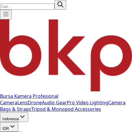
Bursa Kamera Profesional
Camera
Lens
Drone
Audio Gear
Pro Video
Lighting
Camera
Bags & Straps
Tripod & Monopod
Accessories
Indonesia
IDR