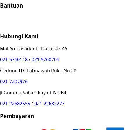
Bantuan
Store Location
Contact
FAQ
Penukaran
Retur
Garansi
Your
Privacy Choices
Hubungi Kami
Mal Ambasador Lt Dasar 43-45
021-5760118
/
021-5760706
Gedung ITC Fatmawati Ruko No 28
021-7207976
Jl Gunung Sahari Raya 1 No B4
021-22682555
/
021-22682277
Pembayaran