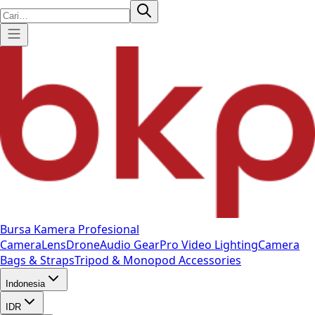
Bursa Kamera Profesional
Camera
Lens
Drone
Audio Gear
Pro Video
Lighting
Camera
Bags & Straps
Tripod & Monopod
Accessories
Indonesia
IDR