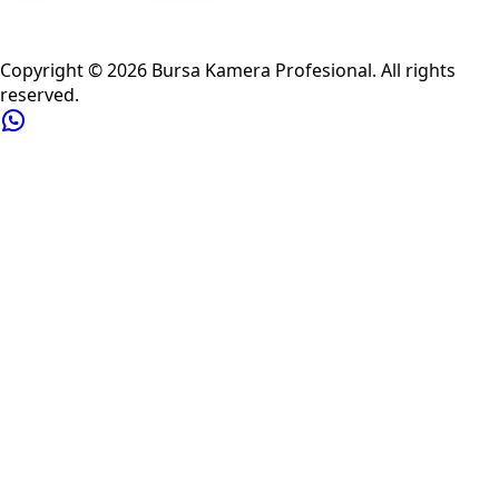
Privacy Policy
Refund Policy
Shipping Policy
Terms of Service
Copyright ©
2026
Bursa Kamera Profesional
. All rights
reserved.