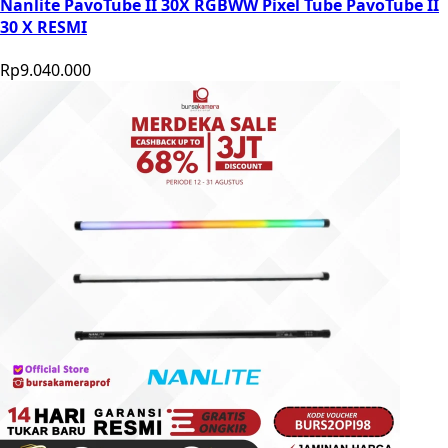
Nanlite PavoTube II 30X RGBWW Pixel Tube PavoTube II
30 X RESMI
Rp9.040.000