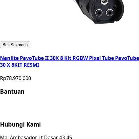
Beli Sekarang
Nanlite PavoTube II 30X 8 Kit RGBW Pixel Tube PavoTube
30 X 8KIT RESMI
Rp78.970.000
Bantuan
Store Location
Contact
FAQ
Penukaran
Retur
Garansi
Your
Privacy Choices
Hubungi Kami
Mal Ambasador Lt Dasar 43-45