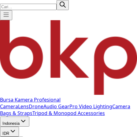
Bursa Kamera Profesional
Camera
Lens
Drone
Audio Gear
Pro Video
Lighting
Camera
Bags & Straps
Tripod & Monopod
Accessories
Indonesia
IDR