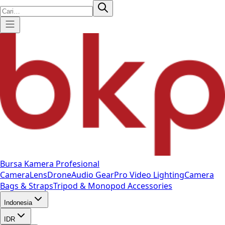
Bursa Kamera Profesional
Camera
Lens
Drone
Audio Gear
Pro Video
Lighting
Camera
Bags & Straps
Tripod & Monopod
Accessories
Indonesia
IDR