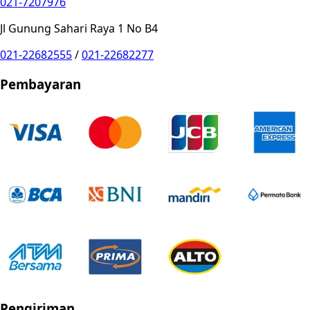
021-7207976
Jl Gunung Sahari Raya 1 No B4
021-22682555
/
021-22682277
Pembayaran
Pengiriman