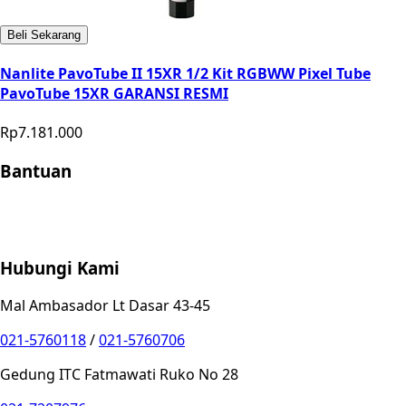
Beli Sekarang
Nanlite PavoTube II 15XR 1/2 Kit RGBWW Pixel Tube
PavoTube 15XR GARANSI RESMI
Rp7.181.000
Bantuan
Store Location
Contact
FAQ
Penukaran
Retur
Garansi
Your
Privacy Choices
Hubungi Kami
Mal Ambasador Lt Dasar 43-45
021-5760118
/
021-5760706
Gedung ITC Fatmawati Ruko No 28