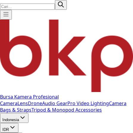
Bursa Kamera Profesional
Camera
Lens
Drone
Audio Gear
Pro Video
Lighting
Camera
Bags & Straps
Tripod & Monopod
Accessories
Indonesia
IDR