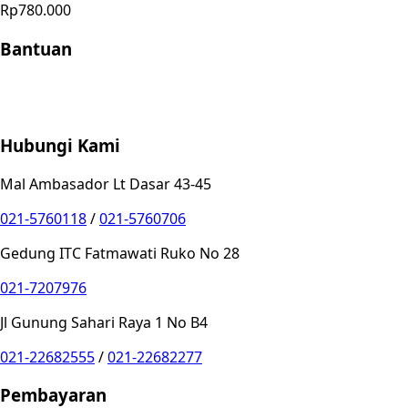
Rp780.000
Bantuan
Store Location
Contact
FAQ
Penukaran
Retur
Garansi
Your
Privacy Choices
Hubungi Kami
Mal Ambasador Lt Dasar 43-45
021-5760118
/
021-5760706
Gedung ITC Fatmawati Ruko No 28
021-7207976
Jl Gunung Sahari Raya 1 No B4
021-22682555
/
021-22682277
Pembayaran