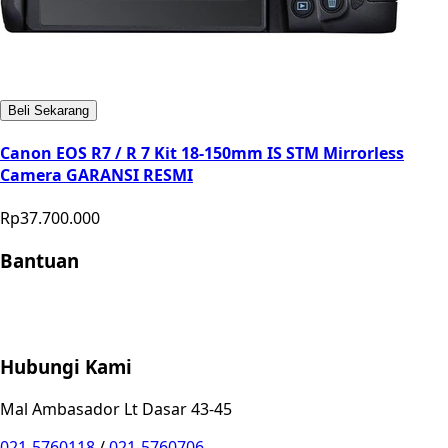
Beli Sekarang
Canon EOS R7 / R 7 Kit 18-150mm IS STM Mirrorless
Camera GARANSI RESMI
Rp37.700.000
Bantuan
Store Location
Contact
FAQ
Penukaran
Retur
Garansi
Your
Privacy Choices
Hubungi Kami
Mal Ambasador Lt Dasar 43-45
021-5760118
/
021-5760706