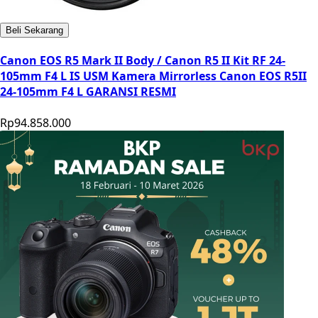
Beli Sekarang
Canon EOS R5 Mark II Body / Canon R5 II Kit RF 24-
105mm F4 L IS USM Kamera Mirrorless Canon EOS R5II
24-105mm F4 L GARANSI RESMI
Rp94.858.000