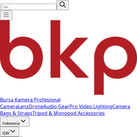
Bursa Kamera Profesional
Camera
Lens
Drone
Audio Gear
Pro Video
Lighting
Camera
Bags & Straps
Tripod & Monopod
Accessories
Indonesia
IDR